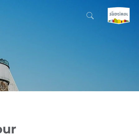
SUCHEN & BUCHEN
ENTDECKE SÜDTIROL
WANN?
-
WOHIN?
WAS?
our