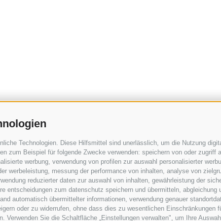
hnologien
che Technologien. Diese Hilfsmittel sind unerlässlich, um die Nutzung digita
n zum Beispiel für folgende Zwecke verwenden: speichern von oder zugriff a
lisierte werbung, verwendung von profilen zur auswahl personalisierter werbun
 der werbeleistung, messung der performance von inhalten, analyse von zielgr
wendung reduzierter daten zur auswahl von inhalten, gewährleistung der sich
ihre entscheidungen zum datenschutz speichern und übermitteln, abgleichung 
hand automatisch übermittelter informationen, verwendung genauer standortda
rweigern oder zu widerrufen, ohne dass dies zu wesentlichen Einschränkungen f
. Verwenden Sie die Schaltfläche „Einstellungen verwalten", um Ihre Auswah