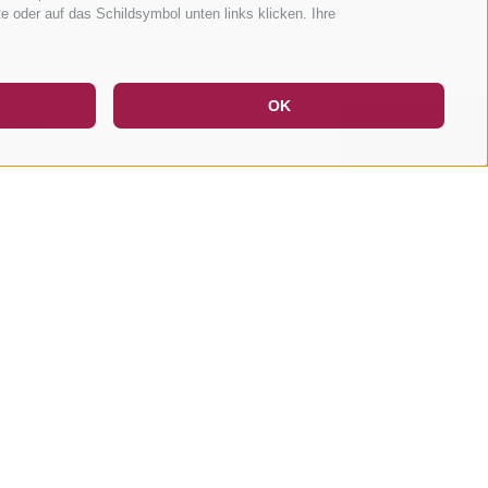
te oder auf das Schildsymbol unten links klicken. Ihre
DE
IT
EN
OK
WAS?
WEITER