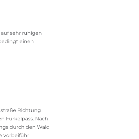
BIKEHOTELS FINDEN
URLAUBSPAKETE
auf sehr ruhigen
bedingt einen
esstraße Richtung
en Furkelpass. Nach
fangs durch den Wald
 vorbeiführ ,