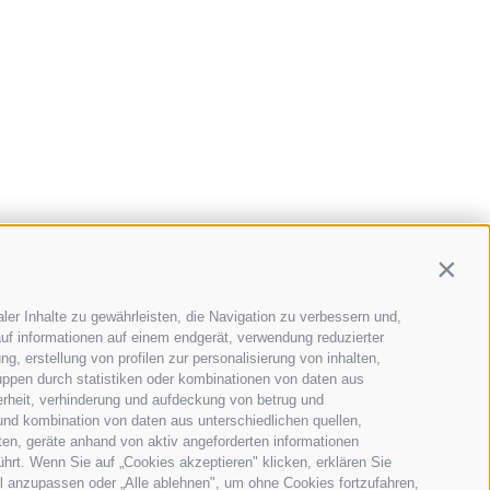
Contin
ler Inhalte zu gewährleisten, die Navigation zu verbessern und,
uf informationen auf einem endgerät, verwendung reduzierter
g, erstellung von profilen zur personalisierung von inhalten,
uppen durch statistiken oder kombinationen von daten aus
erheit, verhinderung und aufdeckung von betrug und
und kombination von daten aus unterschiedlichen quellen,
ten, geräte anhand von aktiv angeforderten informationen
ührt. Wenn Sie auf „Cookies akzeptieren" klicken, erklären Sie
l anzupassen oder „Alle ablehnen", um ohne Cookies fortzufahren,