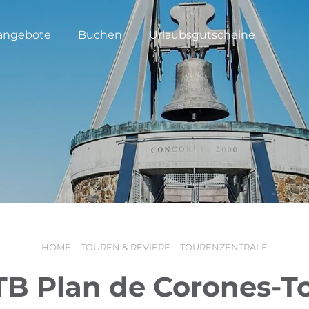
angebote
Buchen
Urlaubsgutscheine
HOME
TOUREN & REVIERE
TOURENZENTRALE
B Plan de Corones-T