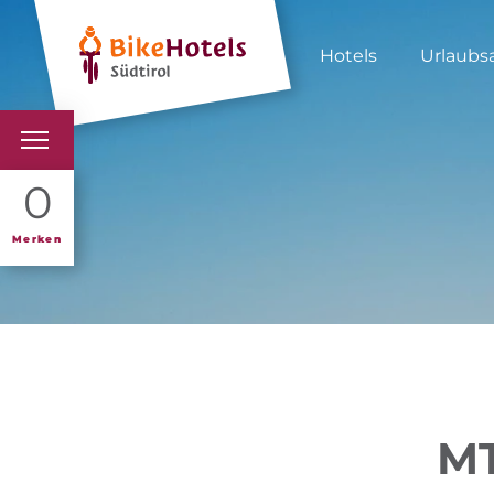
Hotels
Urlaubs
BIKEHOTELS
0
HOTELS & PAKETE
Merken
TOUREN & REVIERE
SÜDTIROL & WIR
SCHLUSSLICHTER
MT