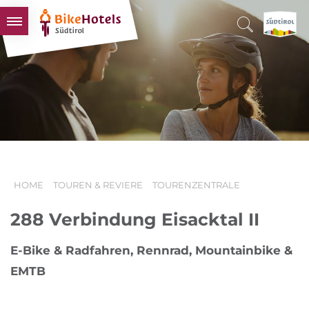
BIKEHOTELS
HOTELS & PAKETE
TOUREN & REVIERE
SÜDTIROL & WIR
SCHLUSSLICHTER
HOME
TOUREN & REVIERE
TOURENZENTRALE
288 Verbindung Eisacktal II
E-Bike & Radfahren, Rennrad, Mountainbike &
EMTB