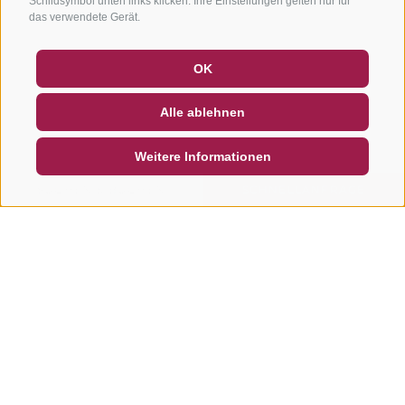
Schildsymbol unten links klicken. Ihre Einstellungen gelten nur für
das verwendete Gerät.
GUTSCHEINE
FAQ - QUALITÄTSGARANTIE
OK
NEWSLETTER
SOCIAL WALL
WETTER
Alle ablehnen
DE
IT
EN
Weitere Informationen
SUCHEN & BUCHEN
SCHNELLANFRAGE