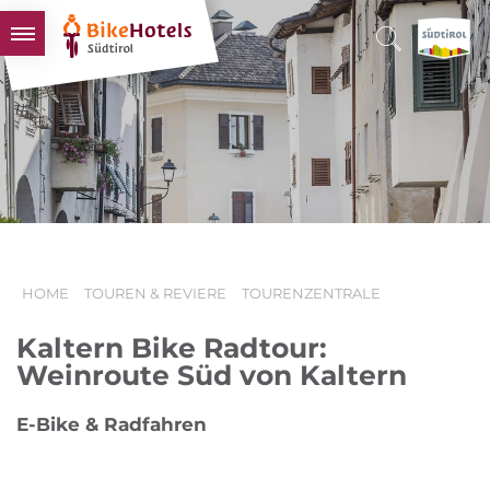
BIKEHOTELS
HOTELS & PAKETE
TOUREN & REVIERE
SÜDTIROL & WIR
SCHLUSSLICHTER
HOME
TOUREN & REVIERE
TOURENZENTRALE
Kaltern Bike Radtour:
Weinroute Süd von Kaltern
E-Bike & Radfahren