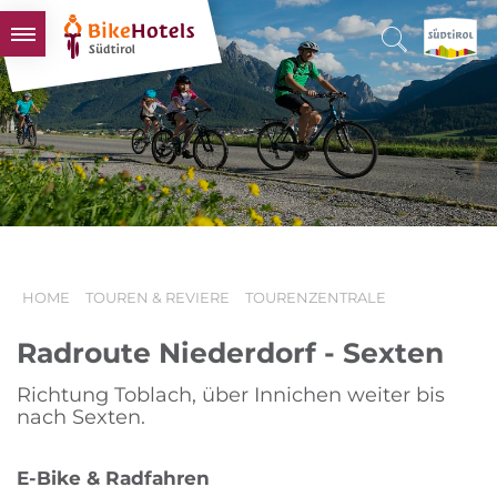
BIKEHOTELS
HOTELS & PAKETE
TOUREN & REVIERE
SÜDTIROL & WIR
SCHLUSSLICHTER
HOME
TOUREN & REVIERE
TOURENZENTRALE
Radroute Niederdorf - Sexten
Richtung Toblach, über Innichen weiter bis
nach Sexten.
E-Bike & Radfahren