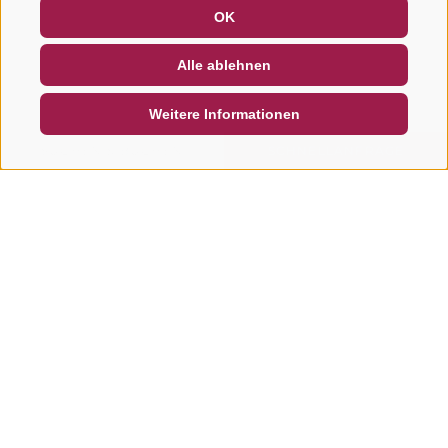
GUTSCHEINE
FAQ - QUALITÄTSGARANTIE
OK
NEWSLETTER
SOCIAL WALL
WETTER
Alle ablehnen
DE
IT
EN
Weitere Informationen
SUCHEN & BUCHEN
SCHNELLANFRAGE