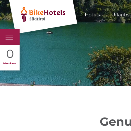
Hotels
Urlaubs
BIKEHOTELS
0
HOTELS & PAKETE
Merken
TOUREN & REVIERE
SÜDTIROL & WIR
SCHLUSSLICHTER
Genu