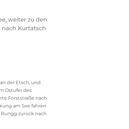
BIKEHOTELS FINDEN
e, weiter zu den
URLAUBSPAKETE
 nach Kurtatsch
 an der Etsch, und
am Ostufer des
erte Forststraße nach
ärkung am See fahren
er Rungg zurück nach