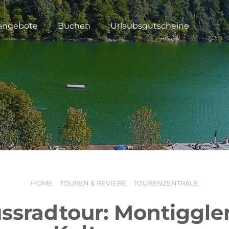
angebote
Buchen
Urlaubsgutscheine
HOME
TOUREN & REVIERE
TOURENZENTRALE
ssradtour: Montiggler