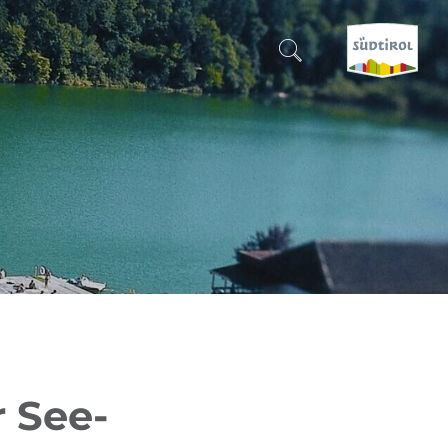
SUCHEN & BUCHEN
ENTDECKE SÜDTIROL
WANN?
-
WOHIN?
WAS?
 See-