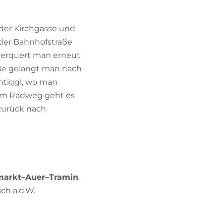
g der Kirchgasse und
 der Bahnhofstraße
berquert man erneut
aße gelangt man nach
ntiggl, wo man
dem Radweg geht es
 zurück nach
arkt–Auer–Tramin
.
ch a.d.W.