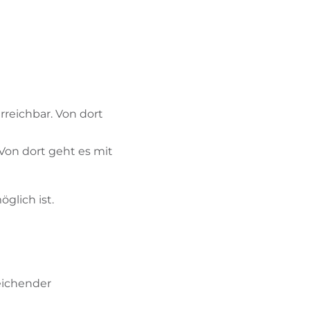
reichbar. Von dort
Von dort geht es mit
glich ist.
eichender