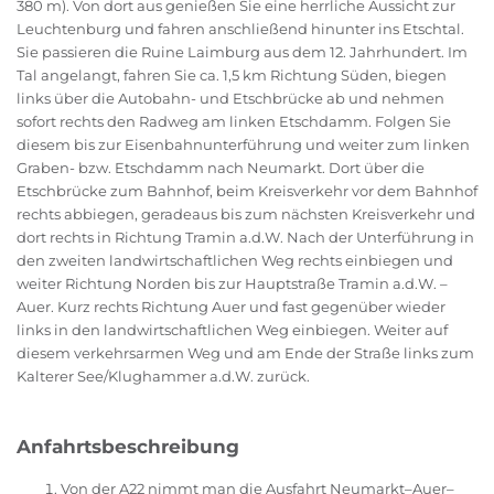
380 m). Von dort aus genießen Sie eine herrliche Aussicht zur
Leuchtenburg und fahren anschließend hinunter ins Etschtal.
Sie passieren die Ruine Laimburg aus dem 12. Jahrhundert. Im
Tal angelangt, fahren Sie ca. 1,5 km Richtung Süden, biegen
links über die Autobahn- und Etschbrücke ab und nehmen
sofort rechts den Radweg am linken Etschdamm. Folgen Sie
diesem bis zur Eisenbahnunterführung und weiter zum linken
Graben- bzw. Etschdamm nach Neumarkt. Dort über die
Etschbrücke zum Bahnhof, beim Kreisverkehr vor dem Bahnhof
rechts abbiegen, geradeaus bis zum nächsten Kreisverkehr und
dort rechts in Richtung Tramin a.d.W. Nach der Unterführung in
den zweiten landwirtschaftlichen Weg rechts einbiegen und
weiter Richtung Norden bis zur Hauptstraße Tramin a.d.W. –
Auer. Kurz rechts Richtung Auer und fast gegenüber wieder
links in den landwirtschaftlichen Weg einbiegen. Weiter auf
diesem verkehrsarmen Weg und am Ende der Straße links zum
Kalterer See/Klughammer a.d.W. zurück.
Anfahrtsbeschreibung
Von der A22 nimmt man die Ausfahrt Neumarkt–Auer–