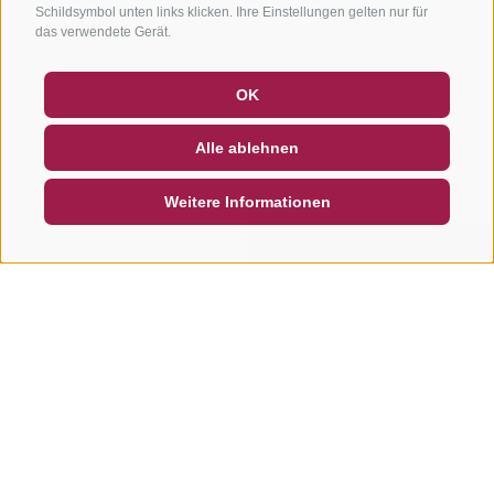
Schildsymbol unten links klicken. Ihre Einstellungen gelten nur für
das verwendete Gerät.
GUTSCHEINE
FAQ - QUALITÄTSGARANTIE
OK
NEWSLETTER
SOCIAL WALL
WETTER
Alle ablehnen
DE
IT
EN
Weitere Informationen
SUCHEN & BUCHEN
SCHNELLANFRAGE