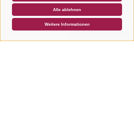
NEWSLETTER
SOCIAL WALL
WETTER
Alle ablehnen
DE
IT
EN
Weitere Informationen
SUCHEN & BUCHEN
SCHNELLANFRAGE