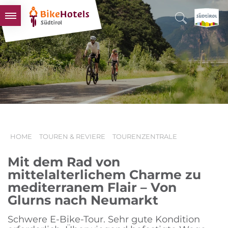
BIKEHOTELS
HOTELS & PAKETE
TOUREN & REVIERE
SÜDTIROL & WIR
SCHLUSSLICHTER
HOME
TOUREN & REVIERE
TOURENZENTRALE
Mit dem Rad von
mittelalterlichem Charme zu
mediterranem Flair – Von
Glurns nach Neumarkt
Schwere E-Bike-Tour. Sehr gute Kondition