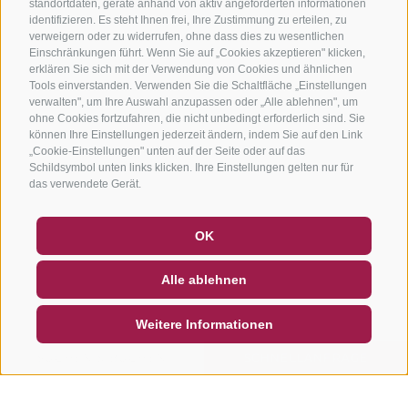
standortdaten, geräte anhand von aktiv angeforderten informationen
identifizieren. Es steht Ihnen frei, Ihre Zustimmung zu erteilen, zu
verweigern oder zu widerrufen, ohne dass dies zu wesentlichen
Einschränkungen führt. Wenn Sie auf „Cookies akzeptieren" klicken,
erklären Sie sich mit der Verwendung von Cookies und ähnlichen
Tools einverstanden. Verwenden Sie die Schaltfläche „Einstellungen
verwalten", um Ihre Auswahl anzupassen oder „Alle ablehnen", um
ohne Cookies fortzufahren, die nicht unbedingt erforderlich sind. Sie
können Ihre Einstellungen jederzeit ändern, indem Sie auf den Link
„Cookie-Einstellungen" unten auf der Seite oder auf das
Schildsymbol unten links klicken. Ihre Einstellungen gelten nur für
das verwendete Gerät.
GUTSCHEINE
FAQ - QUALITÄTSGARANTIE
OK
NEWSLETTER
SOCIAL WALL
WETTER
Alle ablehnen
DE
IT
EN
Weitere Informationen
SUCHEN & BUCHEN
SCHNELLANFRAGE