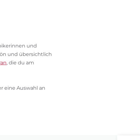
BIKEHOTELS FINDEN
URLAUBSPAKETE
ikerinnen und
hön und übersichtlich
ran
, die du am
ier eine Auswahl an