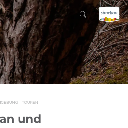
SUCHEN & BUCHEN
ENTDECKE SÜDTIROL
WANN?
-
WOHIN?
MGEBUNG
TOUREN
WAS?
ran und