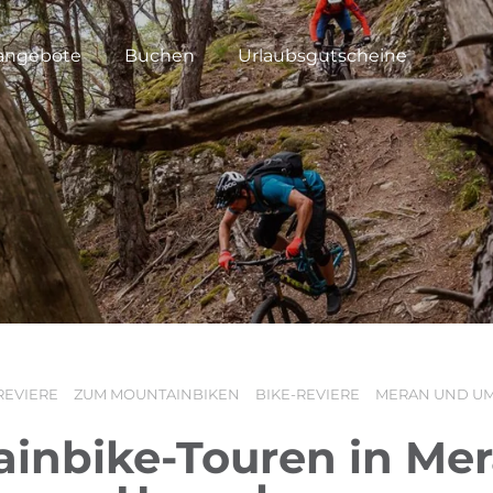
angebote
Buchen
Urlaubsgutscheine
REVIERE
ZUM MOUNTAINBIKEN
BIKE-REVIERE
MERAN UND U
inbike-Touren in Me