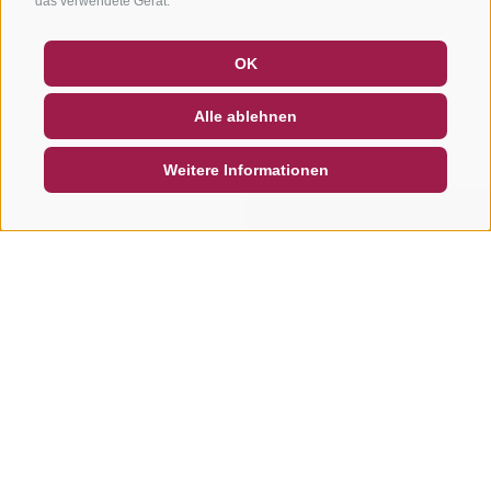
das verwendete Gerät.
GUTSCHEINE
FAQ - QUALITÄTSGARANTIE
OK
NEWSLETTER
SOCIAL WALL
WETTER
Alle ablehnen
DE
IT
EN
Weitere Informationen
SUCHEN & BUCHEN
SCHNELLANFRAGE
Weitere Touren in dieser
Region