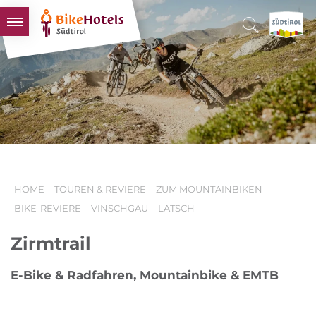
BIKEHOTELS
HOTELS & PAKETE
TOUREN & REVIERE
SÜDTIROL & WIR
SCHLUSSLICHTER
HOME
TOUREN & REVIERE
ZUM MOUNTAINBIKEN
BIKE-REVIERE
VINSCHGAU
LATSCH
Zirmtrail
E-Bike & Radfahren, Mountainbike & EMTB