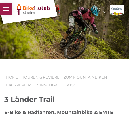
BIKEHOTELS
HOTELS & PAKETE
TOUREN & REVIERE
SÜDTIROL & WIR
SCHLUSSLICHTER
HOME
TOUREN & REVIERE
ZUM MOUNTAINBIKEN
BIKE-REVIERE
VINSCHGAU
LATSCH
3 Länder Trail
E-Bike & Radfahren, Mountainbike & EMTB