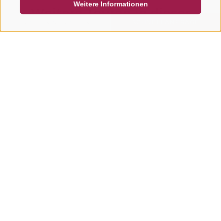
Weitere Informationen
Weitere Touren in dieser
Region
SUCHEN & BUCHEN
SCHNELLANFRAGE
E-BIKE & RADFAHREN,
E-BIKE & RADFAHRE
MOUNTAINBIKE & EMTB
MOUNTAINBIKE & 
Grün - Schwarzsee Tour
Schöneben Tr