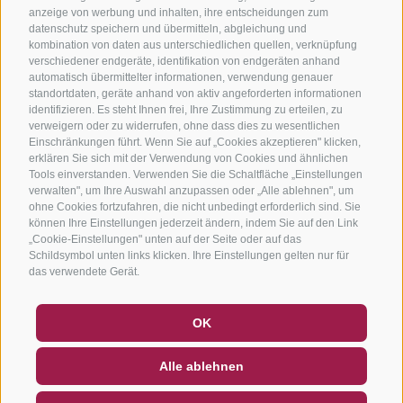
anzeige von werbung und inhalten, ihre entscheidungen zum
datenschutz speichern und übermitteln, abgleichung und
kombination von daten aus unterschiedlichen quellen, verknüpfung
verschiedener endgeräte, identifikation von endgeräten anhand
automatisch übermittelter informationen, verwendung genauer
standortdaten, geräte anhand von aktiv angeforderten informationen
identifizieren. Es steht Ihnen frei, Ihre Zustimmung zu erteilen, zu
verweigern oder zu widerrufen, ohne dass dies zu wesentlichen
Einschränkungen führt. Wenn Sie auf „Cookies akzeptieren" klicken,
erklären Sie sich mit der Verwendung von Cookies und ähnlichen
Tools einverstanden. Verwenden Sie die Schaltfläche „Einstellungen
verwalten", um Ihre Auswahl anzupassen oder „Alle ablehnen", um
ohne Cookies fortzufahren, die nicht unbedingt erforderlich sind. Sie
können Ihre Einstellungen jederzeit ändern, indem Sie auf den Link
„Cookie-Einstellungen" unten auf der Seite oder auf das
Schildsymbol unten links klicken. Ihre Einstellungen gelten nur für
das verwendete Gerät.
GUTSCHEINE
FAQ - QUALITÄTSGARANTIE
OK
NEWSLETTER
SOCIAL WALL
WETTER
Alle ablehnen
DE
IT
EN