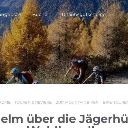
angebote
Buchen
Urlaubsgutscheine
HOME
TOUREN & REVIERE
ZUM MOUNTAINBIKEN
BIKE-TOURE
lm über die Jägerhü