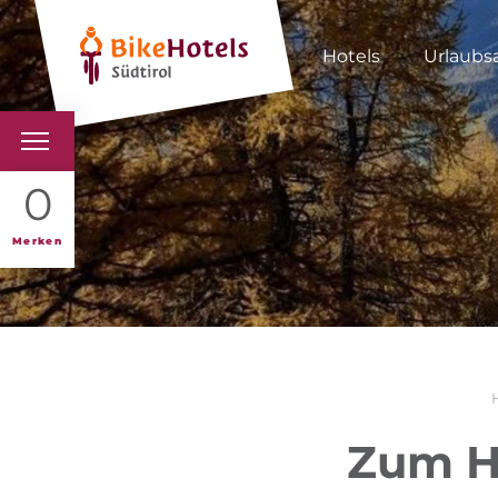
Hotels
Urlaubs
BIKEHOTELS
0
HOTELS & PAKETE
Merken
TOUREN & REVIERE
SÜDTIROL & WIR
SCHLUSSLICHTER
Zum He