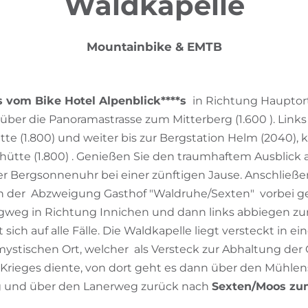
Waldkapelle
Mountainbike & EMTB
 vom Bike Hotel Alpenblick****s
in Richtung Hauptor
t über die Panoramastrasse zum Mitterberg (1.600 ). Link
te (1.800) und weiter bis zur Bergstation Helm (2040),
rhütte (1.800) . Genießen Sie den traumhaftem Ausblick a
er Bergsonnenuhr bei einer zünftigen Jause. Anschließe
 an der Abzweigung Gasthof "Waldruhe/Sexten" vorbei geh
gweg in Richtung Innichen und dann links abbiegen zur
sich auf alle Fälle. Die Waldkapelle liegt versteckt in 
stischen Ort, welcher als Versteck zur Abhaltung der
-Krieges diente, von dort geht es dann über den Mühlen
 und über den Lanerweg zurück nach
Sexten/Moos zu