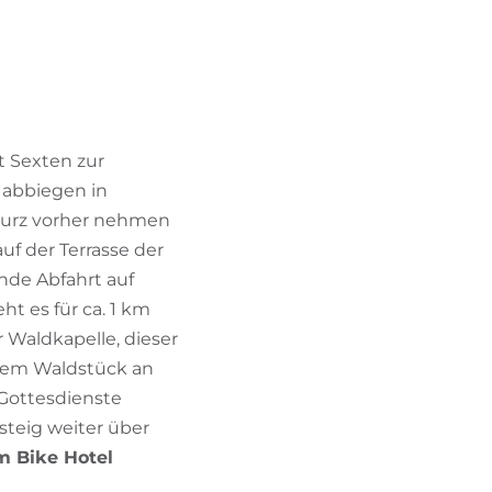
BIKEHOTELS FINDEN
URLAUBSPAKETE
t Sexten zur
s abbiegen in
 kurz vorher nehmen
uf der Terrasse der
nde Abfahrt auf
t es für ca. 1 km
 Waldkapelle, dieser
einem Waldstück an
 Gottesdienste
steig weiter über
m Bike Hotel