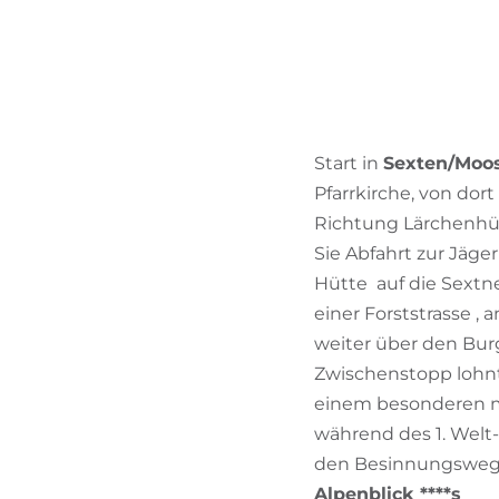
Start in
Sexten/Moos
Pfarrkirche, von dor
Richtung Lärchenhüt
Sie Abfahrt zur Jäge
Hütte auf die Sextn
einer Forststrasse ,
weiter über den Bur
Zwischenstopp lohnt 
einem besonderen my
während des 1. Welt
den Besinnungsweg
Alpenblick ****s