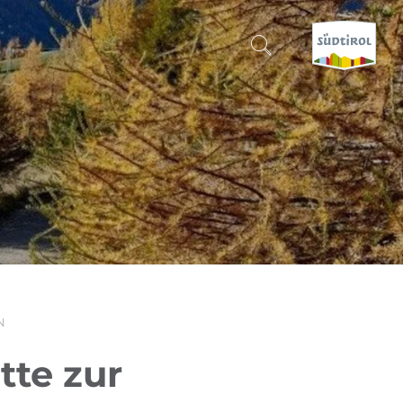
SUCHEN & BUCHEN
ENTDECKE SÜDTIROL
WANN?
-
WOHIN?
N
WAS?
tte zur