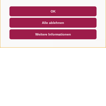
GUTSCHEINE
FAQ - QUALITÄTSGARANTIE
OK
NEWSLETTER
SOCIAL WALL
WETTER
Alle ablehnen
DE
IT
EN
Weitere Informationen
SUCHEN & BUCHEN
SCHNELLANFRAGE