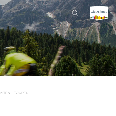
SUCHEN & BUCHEN
ENTDECKE SÜDTIROL
WANN?
-
WOHIN?
MITEN
TOUREN
WAS?