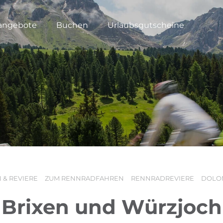
angebote
Buchen
Urlaubsgutscheine
 & REVIERE
ZUM RENNRADFAHREN
RENNRADREVIERE
DOLO
Brixen und Würzjoch