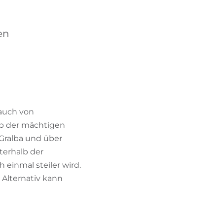
BIKEHOTELS FINDEN
en
URLAUBSPAKETE
 auch von
alb der mächtigen
 Gralba und über
terhalb der
einmal steiler wird.
 Alternativ kann