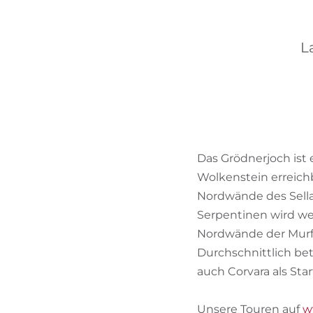
L
Das Grödnerjoch ist
Wolkenstein erreichb
Nordwände des Sellas
Serpentinen wird we
Nordwände der Murfre
Durchschnittlich be
auch Corvara als Sta
Unsere Touren auf
w