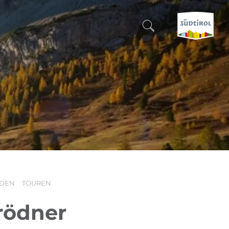
SUCHEN & BUCHEN
ENTDECKE SÜDTIROL
WANN?
-
WOHIN?
DEN
TOUREN
WAS?
rödner