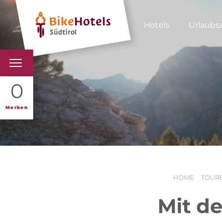
Hotels
Urlaubs
BIKEHOTELS
0
HOTELS & PAKETE
Merken
TOUREN & REVIERE
SÜDTIROL & WIR
HOME
TOURE
SCHLUSSLICHTER
Mit d