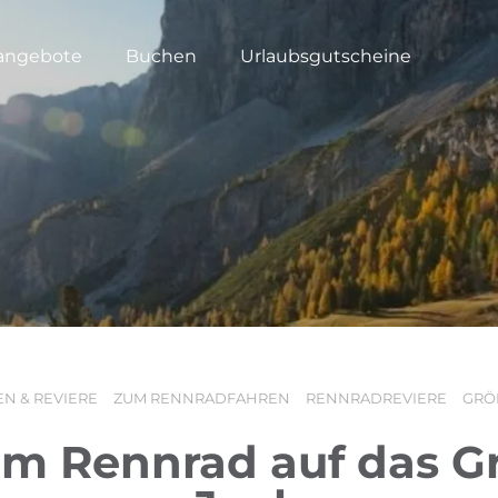
angebote
Buchen
Urlaubsgutscheine
N & REVIERE
ZUM RENNRADFAHREN
RENNRADREVIERE
GRÖ
em Rennrad auf das G