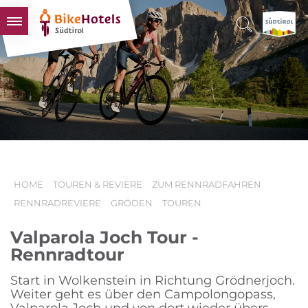
BIKEHOTELS
HOTELS & PAKETE
TOUREN & REVIERE
SÜDTIROL & WIR
SCHLUSSLICHTER
HOME
TOUREN & REVIERE
ZUM RENNRADFAHREN
RENNRADREVIERE
GRÖDEN
TOUREN
Valparola Joch Tour -
Rennradtour
Start in Wolkenstein in Richtung Grödnerjoch.
Weiter geht es über den Campolongopass,