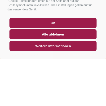
„Cookie-Einstellungen" unten auf der Seite oder auf das
Schildsymbol unten links klicken. Ihre Einstellungen gelten nur für
das verwendete Gerät.
GUTSCHEINE
FAQ - QUALITÄTSGARANTIE
OK
NEWSLETTER
SOCIAL WALL
WETTER
Alle ablehnen
DE
IT
EN
Weitere Informationen
SUCHEN & BUCHEN
SCHNELLANFRAGE