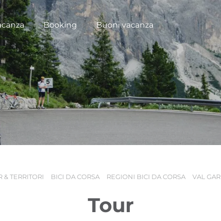
acanza
Booking
Buoni vacanza
 & TERRITORI
BICI DA CORSA
REGIONI BICI DA CORSA
VAL GA
Tour