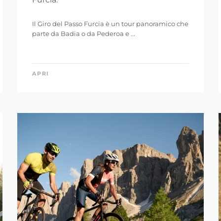
Il Giro del Passo Furcia è un tour panoramico che
parte da Badia o da Pederoa e ...
OSTA RICERCA
APRI