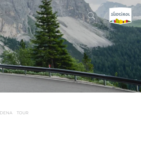
CERCA E PRENOTA
SCOPRI L'ALTO ADIGE
QUANDO?
-
DOVE?
RDENA
TOUR
COSA?