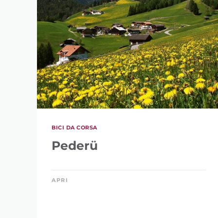
PAROLA CHIAVE
LUNGHEZZA
BICI DA CORSA
5 km
Pederü
APRI
DISLIVELLO
123 m