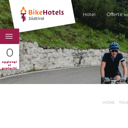
Hotel
Offerte v
BIKEHOTELS
0
HOTELS & PACCHETTI
aggiungi
ai
preferiti
TOUR & TERRITORI
L'ALTO ADIGE & NOI
HOME
TOUR
INFO UTILI