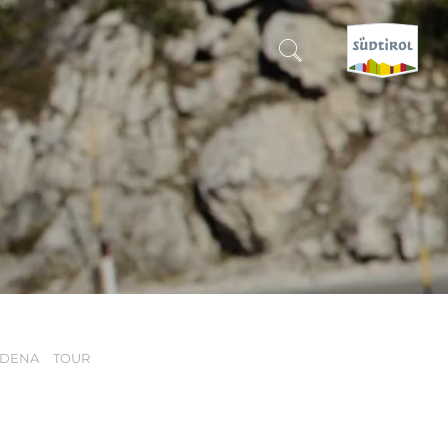
CERCA E PRENOTA
SCOPRI L'ALTO ADIGE
QUANDO?
-
DOVE?
RDENA
TOUR
COSA?