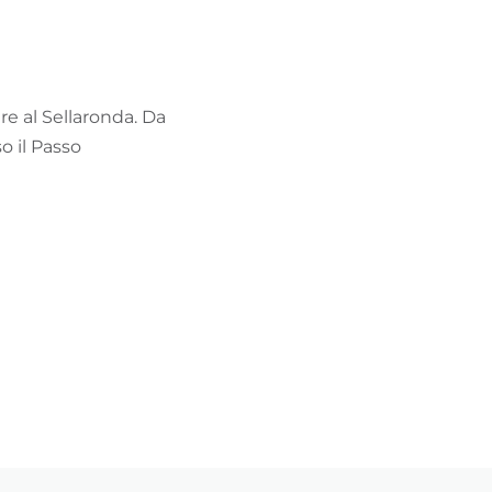
TROVA BIKEHOTEL
PACCHETTI VACANZE
re al Sellaronda. Da
o il Passo