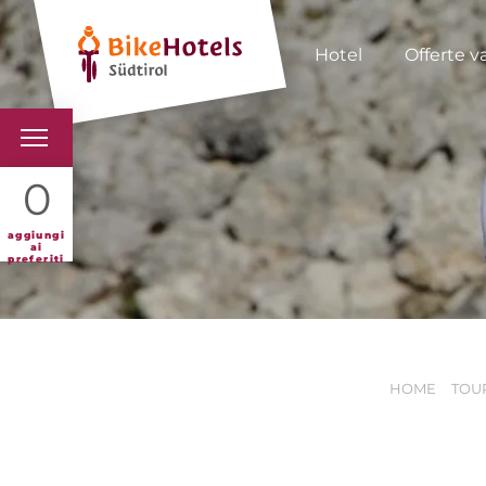
Hotel
Offerte v
BIKEHOTELS
0
HOTELS & PACCHETTI
aggiungi
ai
preferiti
TOUR & TERRITORI
L'ALTO ADIGE & NOI
HOME
TOUR
INFO UTILI