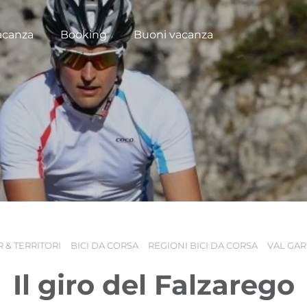
acanza
Booking
Buoni vacanza
 & TERRITORI
BICI DA CORSA
REGIONI BICI DA CORSA
VAL GA
Il giro del Falzarego