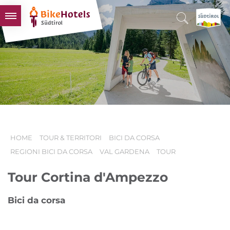
BIKEHOTELS
HOTELS & PACCHETTI
TOUR & TERRITORI
L'ALTO ADIGE & NOI
INFO UTILI
HOME
TOUR & TERRITORI
BICI DA CORSA
REGIONI BICI DA CORSA
VAL GARDENA
TOUR
Tour Cortina d'Ampezzo
Bici da corsa