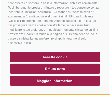
riconoscere i dispositivi in base a informazioni richieste attivamente.
Puoi liberamente prestare, rifiutare o revocare il tuo consenso senza
incorrere in limitazioni sostanziali. Cliccando su "Accetta cookie,"
acconsenti all'uso di cookie e strumenti simili. Utilizza il pulsante
"Gestisci Preferenze" per personalizzare le tue scelte o "Rifiuta tutto"
per proseguire senza cookie non strettamente necessari. Puoi
modificare le tue preferenze in qualsiasi momento cliccando sul link
"Preferenze Cookie" in fondo alla pagina o sull'icona dello scudo in
basso a sinistra. Le tue preferenze si applicheranno al solo
dispositivo in uso.
BUONO
FAQ - GARANZIA DI QUALITÀ
Accetta cookie
NEWSLETTER
SOCIAL WALL
METEO
Rifiuta tutto
DE
IT
EN
Maggiori informazioni
CERCA E PRENOTA
RICHIESTA RAPIDA