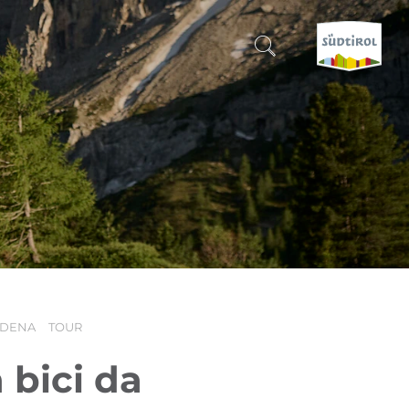
CERCA E PRENOTA
SCOPRI L'ALTO ADIGE
QUANDO?
-
DOVE?
RDENA
TOUR
COSA?
 bici da