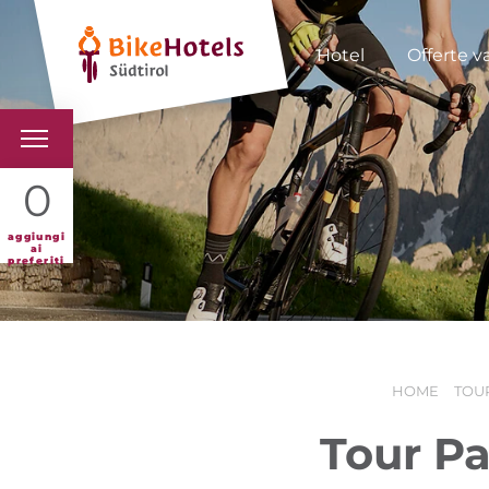
Hotel
Offerte v
BIKEHOTELS
0
HOTELS & PACCHETTI
aggiungi
ai
preferiti
TOUR & TERRITORI
L'ALTO ADIGE & NOI
HOME
TOUR
INFO UTILI
Tour Pa