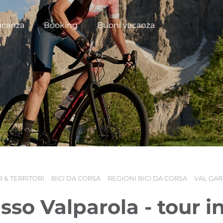
acanza
Booking
Buoni vacanza
 & TERRITORI
BICI DA CORSA
REGIONI BICI DA CORSA
VAL GA
sso Valparola - tour in