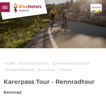
BIKEHOTELS
HOTELS & PAKETE
TOUREN & REVIERE
SÜDTIROL & WIR
SCHLUSSLICHTER
HOME
TOUREN & REVIERE
ZUM RENNRADFAHREN
RENNRADREVIERE
EGGENTAL
TOUREN
Karerpass Tour - Rennradtour
Rennrad