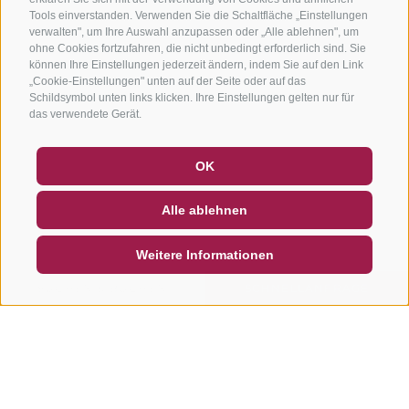
Tools einverstanden. Verwenden Sie die Schaltfläche „Einstellungen
verwalten", um Ihre Auswahl anzupassen oder „Alle ablehnen", um
ohne Cookies fortzufahren, die nicht unbedingt erforderlich sind. Sie
können Ihre Einstellungen jederzeit ändern, indem Sie auf den Link
„Cookie-Einstellungen" unten auf der Seite oder auf das
Schildsymbol unten links klicken. Ihre Einstellungen gelten nur für
das verwendete Gerät.
GUTSCHEINE
FAQ - QUALITÄTSGARANTIE
OK
NEWSLETTER
SOCIAL WALL
WETTER
Alle ablehnen
DE
IT
EN
Weitere Informationen
SUCHEN & BUCHEN
SCHNELLANFRAGE