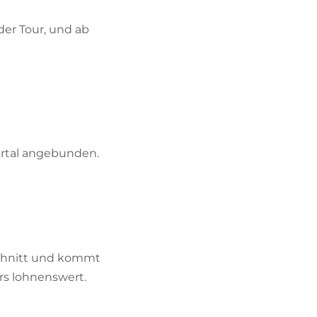
der Tour, und ab
dertal angebunden.
bschnitt und kommt
ers lohnenswert.