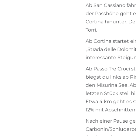
Ab San Cassiano fähr
der Passhöhe geht e
Cortina hinunter. De
Torri.
Ab Cortina startet e
„Strada delle Dolomit
interessante Steigu
Ab Passo Tre Croci s
biegst du links ab R
den Misurina See. Ab
letzten Stück steil h
Etwa 4 km geht es st
12% mit Abschnitten 
Nach einer Pause ge
Carbonin/Schluderba