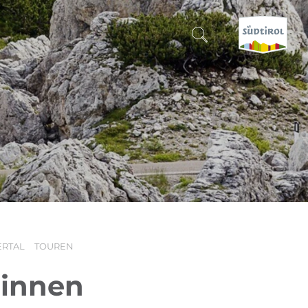
SUCHEN & BUCHEN
ENTDECKE SÜDTIROL
WANN?
-
WOHIN?
ERTAL
TOUREN
WAS?
Zinnen