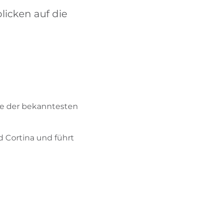
BIKEHOTELS FINDEN
icken auf die
URLAUBSPAKETE
ige der bekanntesten
d Cortina und führt