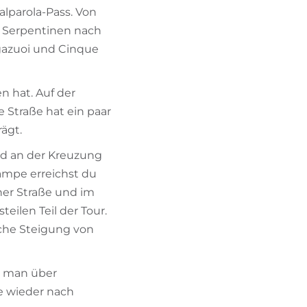
alparola-Pass. Von
n Serpentinen nach
agazuoi und Cinque
n hat. Auf der
ie Straße hat ein paar
ägt.
nd an der Kreuzung
Rampe erreichst du
cher Straße und im
eilen Teil der Tour.
iche Steigung von
o man über
e wieder nach