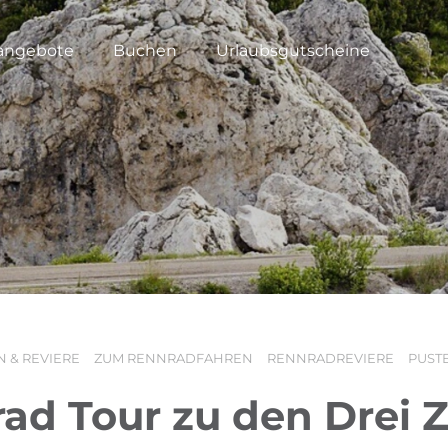
angebote
Buchen
Urlaubsgutscheine
 & REVIERE
ZUM RENNRADFAHREN
RENNRADREVIERE
PUST
ad Tour zu den Drei 