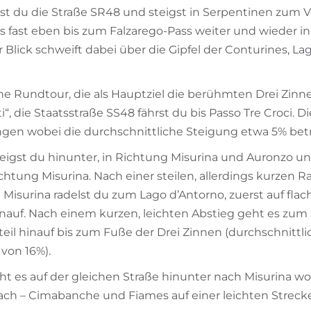
st du die Straße SR48 und steigst in Serpentinen zum V
s fast eben bis zum Falzarego-Pass weiter und wieder i
r Blick schweift dabei über die Gipfel der Conturines, L
ine Rundtour, die als Hauptziel die berühmten Drei Zinne
i“, die Staatsstraße SS48 fährst du bis Passo Tre Croci. D
ngen wobei die durchschnittliche Steigung etwa 5% betr
teigst du hinunter, in Richtung Misurina und Auronzo u
ichtung Misurina. Nach einer steilen, allerdings kurzen 
 Misurina radelst du zum Lago d’Antorno, zuerst auf fla
inauf. Nach einem kurzen, leichten Abstieg geht es zum st
eil hinauf bis zum Fuße der Drei Zinnen (durchschnittl
von 16%).
ht es auf der gleichen Straße hinunter nach Misurina w
ch – Cimabanche und Fiames auf einer leichten Streck