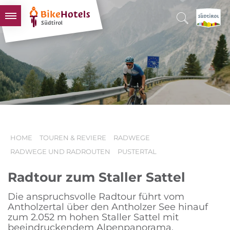
BIKEHOTELS
HOTELS & PAKETE
TOUREN & REVIERE
SÜDTIROL & WIR
SCHLUSSLICHTER
HOME
TOUREN & REVIERE
RADWEGE
RADWEGE UND RADROUTEN
PUSTERTAL
Radtour zum Staller Sattel
Die anspruchsvolle Radtour führt vom
Antholzertal über den Antholzer See hinauf
zum 2.052 m hohen Staller Sattel mit
beeindruckendem Alpenpanorama.