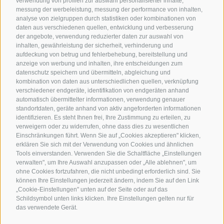
verwendung von profilen zur auswahl personalisierter inhalte,
messung der werbeleistung, messung der performance von inhalten,
analyse von zielgruppen durch statistiken oder kombinationen von
daten aus verschiedenen quellen, entwicklung und verbesserung
der angebote, verwendung reduzierter daten zur auswahl von
inhalten, gewährleistung der sicherheit, verhinderung und
aufdeckung von betrug und fehlerbehebung, bereitstellung und
anzeige von werbung und inhalten, ihre entscheidungen zum
datenschutz speichern und übermitteln, abgleichung und
kombination von daten aus unterschiedlichen quellen, verknüpfung
verschiedener endgeräte, identifikation von endgeräten anhand
automatisch übermittelter informationen, verwendung genauer
standortdaten, geräte anhand von aktiv angeforderten informationen
identifizieren. Es steht Ihnen frei, Ihre Zustimmung zu erteilen, zu
verweigern oder zu widerrufen, ohne dass dies zu wesentlichen
Einschränkungen führt. Wenn Sie auf „Cookies akzeptieren" klicken,
erklären Sie sich mit der Verwendung von Cookies und ähnlichen
Tools einverstanden. Verwenden Sie die Schaltfläche „Einstellungen
verwalten", um Ihre Auswahl anzupassen oder „Alle ablehnen", um
ohne Cookies fortzufahren, die nicht unbedingt erforderlich sind. Sie
können Ihre Einstellungen jederzeit ändern, indem Sie auf den Link
„Cookie-Einstellungen" unten auf der Seite oder auf das
Schildsymbol unten links klicken. Ihre Einstellungen gelten nur für
das verwendete Gerät.