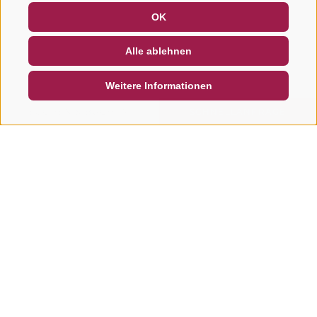
GUTSCHEINE
FAQ - QUALITÄTSGARANTIE
OK
NEWSLETTER
SOCIAL WALL
WETTER
Alle ablehnen
DE
IT
EN
Weitere Informationen
SUCHEN & BUCHEN
SCHNELLANFRAGE