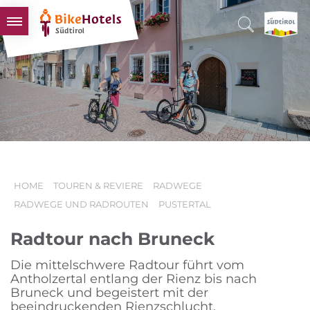
BIKEHOTELS
HOTELS & PAKETE
TOUREN & REVIERE
SÜDTIROL & WIR
SCHLUSSLICHTER
HOME
TOUREN & REVIERE
RADWEGE
RADWEGE UND RADROUTEN
PUSTERTAL
Radtour nach Bruneck
Die mittelschwere Radtour führt vom
Antholzertal entlang der Rienz bis nach
Bruneck und begeistert mit der
beeindruckenden Rienzschlucht.