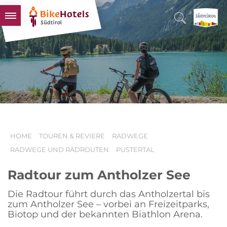
BIKEHOTELS
HOTELS & PAKETE
TOUREN & REVIERE
SÜDTIROL & WIR
SCHLUSSLICHTER
HOME
TOUREN & REVIERE
RADWEGE
RADWEGE UND RADROUTEN
PUSTERTAL
Radtour zum Antholzer See
Die Radtour führt durch das Antholzertal bis
zum Antholzer See – vorbei an Freizeitparks,
Biotop und der bekannten Biathlon Arena.