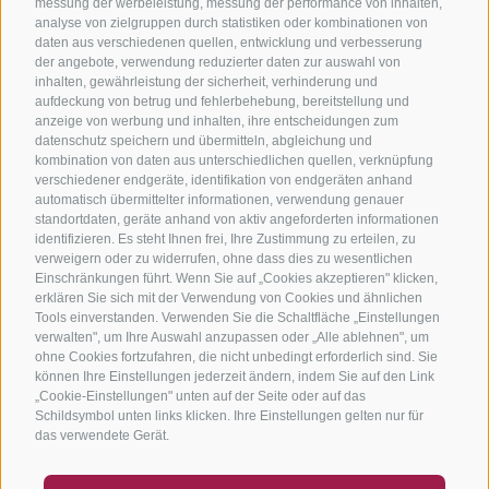
messung der werbeleistung, messung der performance von inhalten,
analyse von zielgruppen durch statistiken oder kombinationen von
daten aus verschiedenen quellen, entwicklung und verbesserung
der angebote, verwendung reduzierter daten zur auswahl von
inhalten, gewährleistung der sicherheit, verhinderung und
aufdeckung von betrug und fehlerbehebung, bereitstellung und
anzeige von werbung und inhalten, ihre entscheidungen zum
datenschutz speichern und übermitteln, abgleichung und
kombination von daten aus unterschiedlichen quellen, verknüpfung
verschiedener endgeräte, identifikation von endgeräten anhand
automatisch übermittelter informationen, verwendung genauer
standortdaten, geräte anhand von aktiv angeforderten informationen
identifizieren. Es steht Ihnen frei, Ihre Zustimmung zu erteilen, zu
verweigern oder zu widerrufen, ohne dass dies zu wesentlichen
Einschränkungen führt. Wenn Sie auf „Cookies akzeptieren" klicken,
erklären Sie sich mit der Verwendung von Cookies und ähnlichen
Tools einverstanden. Verwenden Sie die Schaltfläche „Einstellungen
verwalten", um Ihre Auswahl anzupassen oder „Alle ablehnen", um
ohne Cookies fortzufahren, die nicht unbedingt erforderlich sind. Sie
können Ihre Einstellungen jederzeit ändern, indem Sie auf den Link
„Cookie-Einstellungen" unten auf der Seite oder auf das
Schildsymbol unten links klicken. Ihre Einstellungen gelten nur für
das verwendete Gerät.
GUTSCHEINE
FAQ - QUALITÄTSGARANTIE