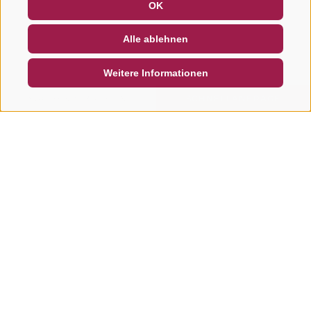
OK
NEWSLETTER
SOCIAL WALL
WETTER
Alle ablehnen
DE
IT
EN
Weitere Informationen
SUCHEN & BUCHEN
SCHNELLANFRAGE