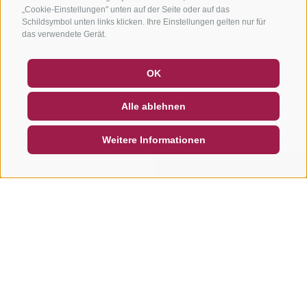
„Cookie-Einstellungen" unten auf der Seite oder auf das
Schildsymbol unten links klicken. Ihre Einstellungen gelten nur für
das verwendete Gerät.
GUTSCHEINE
FAQ - QUALITÄTSGARANTIE
OK
NEWSLETTER
SOCIAL WALL
WETTER
Alle ablehnen
DE
IT
EN
Weitere Informationen
SUCHEN & BUCHEN
SCHNELLANFRAGE