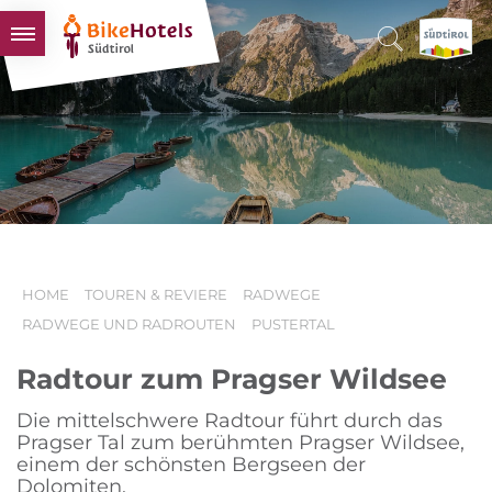
BIKEHOTELS
HOTELS & PAKETE
TOUREN & REVIERE
SÜDTIROL & WIR
SCHLUSSLICHTER
HOME
TOUREN & REVIERE
RADWEGE
RADWEGE UND RADROUTEN
PUSTERTAL
Radtour zum Pragser Wildsee
Die mittelschwere Radtour führt durch das
Pragser Tal zum berühmten Pragser Wildsee,
einem der schönsten Bergseen der
Dolomiten.