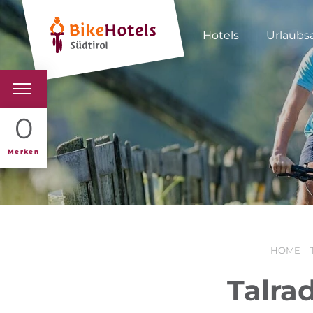
Hotels
Urlaubs
BIKEHOTELS
0
HOTELS & PAKETE
Merken
TOUREN & REVIERE
SÜDTIROL & WIR
HOME
SCHLUSSLICHTER
Talra