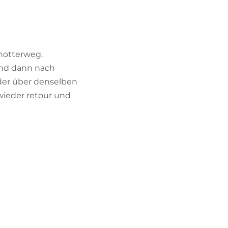
BIKEHOTELS FINDEN
URLAUBSPAKETE
chotterweg.
und dann nach
eder über denselben
 wieder retour und