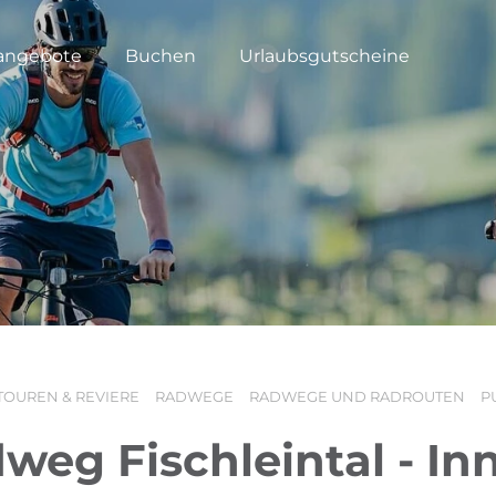
angebote
Buchen
Urlaubsgutscheine
TOUREN & REVIERE
RADWEGE
RADWEGE UND RADROUTEN
P
dweg Fischleintal - In