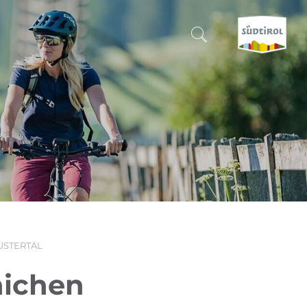
SUCHEN & BUCHEN
ENTDECKE SÜDTIROL
WANN?
-
WOHIN?
USTERTAL
WAS?
nichen