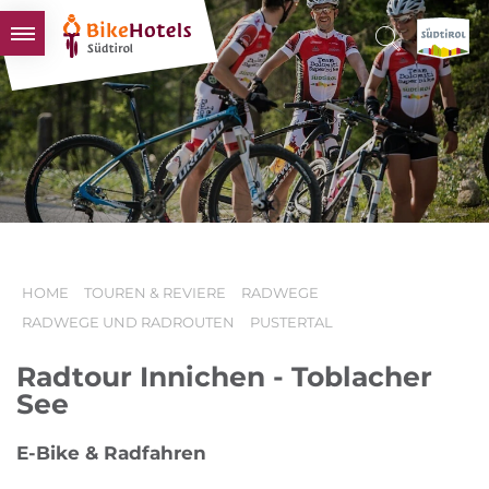
BIKEHOTELS
HOTELS & PAKETE
TOUREN & REVIERE
SÜDTIROL & WIR
SCHLUSSLICHTER
HOME
TOUREN & REVIERE
RADWEGE
RADWEGE UND RADROUTEN
PUSTERTAL
Radtour Innichen - Toblacher
See
E-Bike & Radfahren