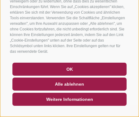
verweigern oder zu widerrufen, ohne dass dies zu wesentlichen
Einschränkungen führt. Wenn Sie auf „Cookies akzeptieren" klicken,
erklären Sie sich mit der Verwendung von Cookies und ähnlichen
Tools einverstanden. Verwenden Sie die Schaltfläche „Einstellungen
verwalten", um Ihre Auswahl anzupassen oder „Alle ablehnen", um
ohne Cookies fortzufahren, die nicht unbedingt erforderlich sind. Sie
können Ihre Einstellungen jederzeit ändern, indem Sie auf den Link
„Cookie-Einstellungen" unten auf der Seite oder auf das
Schildsymbol unten links klicken. Ihre Einstellungen gelten nur für
das verwendete Gerät.
GUTSCHEINE
FAQ - QUALITÄTSGARANTIE
OK
NEWSLETTER
SOCIAL WALL
WETTER
Alle ablehnen
DE
IT
EN
Weitere Informationen
SUCHEN & BUCHEN
SCHNELLANFRAGE