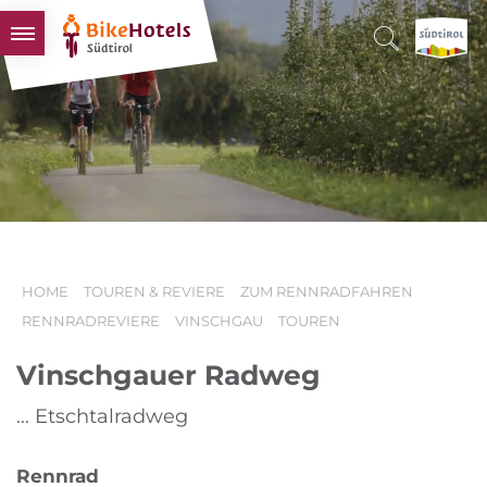
BIKEHOTELS
HOTELS & PAKETE
TOUREN & REVIERE
SÜDTIROL & WIR
SCHLUSSLICHTER
HOME
TOUREN & REVIERE
ZUM RENNRADFAHREN
RENNRADREVIERE
VINSCHGAU
TOUREN
Vinschgauer Radweg
... Etschtalradweg
Rennrad