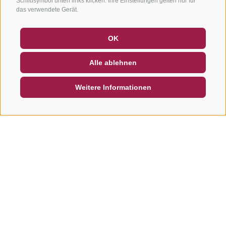
Schildsymbol unten links klicken. Ihre Einstellungen gelten nur für
das verwendete Gerät.
GUTSCHEINE
FAQ - QUALITÄTSGARANTIE
OK
NEWSLETTER
SOCIAL WALL
WETTER
Alle ablehnen
DE
IT
EN
Weitere Informationen
SUCHEN & BUCHEN
SCHNELLANFRAGE
Weitere Touren in dieser
Region