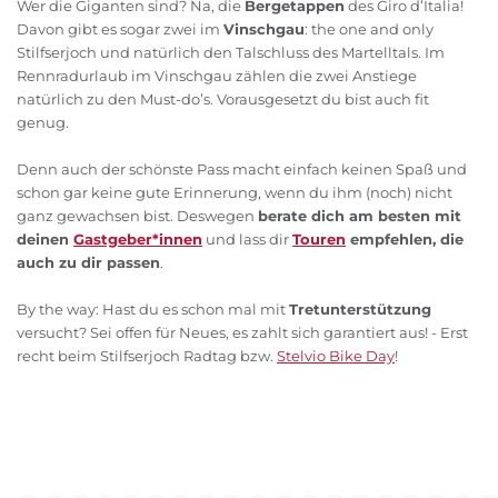
Wer die Giganten sind? Na, die
Bergetappen
des Giro d’Italia!
Davon gibt es sogar zwei im
Vinschgau
: the one and only
Stilfserjoch und natürlich den Talschluss des Martelltals. Im
Rennradurlaub im Vinschgau zählen die zwei Anstiege
natürlich zu den Must-do’s. Vorausgesetzt du bist auch fit
genug.
Denn auch der schönste Pass macht einfach keinen Spaß und
schon gar keine gute Erinnerung, wenn du ihm (noch) nicht
ganz gewachsen bist. Deswegen
berate dich am besten mit
deinen
Gastgeber*innen
und lass dir
Touren
empfehlen, die
auch zu dir passen
.
By the way: Hast du es schon mal mit
Tretunterstützung
versucht? Sei offen für Neues, es zahlt sich garantiert aus! - Erst
recht beim Stilfserjoch Radtag bzw.
Stelvio Bike Day
!