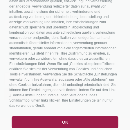
Tourenzentrale
daten aus verschiedenen quellen, entwicklung und verbesserung
der angebote, verwendung reduzierter daten zur auswahl von
inhalten, gewährleistung der sicherheit, verhinderung und
aufdeckung von betrug und fehlerbehebung, bereitstellung und
anzeige von werbung und inhalten, ihre entscheidungen zum
datenschutz speichern und übermitteln, abgleichung und
kombination von daten aus unterschiedlichen quellen, verknüpfung
verschiedener endgeräte, identifikation von endgeräten anhand
info@bikehotels.it
automatisch übermittelter informationen, verwendung genauer
standortdaten, geräte anhand von aktiv angeforderten informationen
identifizieren. Es steht Ihnen frei, Ihre Zustimmung zu erteilen, zu
verweigern oder zu widerrufen, ohne dass dies zu wesentlichen
MELDE DICH ZU UNSEREM NEWSLETTER AN!
Einschränkungen führt. Wenn Sie auf „Cookies akzeptieren" klicken,
erklären Sie sich mit der Verwendung von Cookies und ähnlichen
Tools einverstanden. Verwenden Sie die Schaltfläche „Einstellungen
verwalten", um Ihre Auswahl anzupassen oder „Alle ablehnen", um
ohne Cookies fortzufahren, die nicht unbedingt erforderlich sind. Sie
können Ihre Einstellungen jederzeit ändern, indem Sie auf den Link
JETZT ANMELDEN
„Cookie-Einstellungen" unten auf der Seite oder auf das
Schildsymbol unten links klicken. Ihre Einstellungen gelten nur für
das verwendete Gerät.
GUTSCHEINE
FAQ - QUALITÄTSGARANTIE
OK
IMPRESSUM
|
SITEMAP
|
COOKIE-RICHTLINIE
|
PRIVACY
|
NEWSLETTER
SOCIAL WALL
WETTER