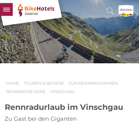
BIKEHOTELS
HOTELS & PAKETE
TOUREN & REVIERE
SÜDTIROL & WIR
SCHLUSSLICHTER
HOME
TOUREN & REVIERE
ZUM RENNRADFAHREN
RENNRADREVIERE
VINSCHGAU
Rennradurlaub im Vinschgau
Zu Gast bei den Giganten