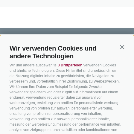
Wir verwenden Cookies und
Contin
andere Technologien
BIKEHOTELS
BIKEN IN
SERVIC
Wir und andere ausgewählte
3 Drittparteien
verwenden Cookies
SÜDTIROL
SÜDTIROL
Kontakt
und ähnliche Technologien. Diese Hilfsmittel sind unerlässlich, um
die Nutzung digitaler Inhalte zu gewährleisten, die Navigation zu
Hotels & Pakete
Mountainbiken in
Anreise
verbessern und, vorbehaltlich Ihrer Zustimmung, zu Werbezwecken.
Südtirol
Urlaubspakete
Wetter
Wir können Ihre Daten zum Beispiel für folgende Zwecke
verwenden: speichern von oder zugriff auf informationen auf einem
Rennradfahren in
Unsere Gutscheine
Events
endgerät, verwendung reduzierter daten zur auswahl von
Südtirol
werbeanzeigen, erstellung von profilen für personalisierte werbung,
Hot Deals
Zum Katal
verwendung von profilen zur auswahl personalisierter werbung,
Radwege in Südtirol
Bike & Work
erstellung von profilen zur personalisierung von inhalten,
Bikeshops & Verleihe
verwendung von profilen zur auswahl personalisierter inhalte,
messung der werbeleistung, messung der performance von inhalten,
Bike-Schulen
analyse von zielgruppen durch statistiken oder kombinationen von