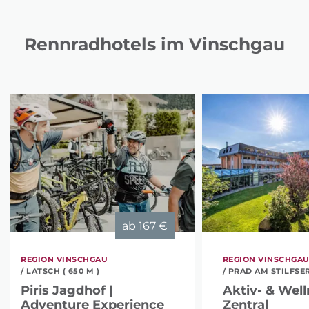
Rennradhotels im Vinschgau
ab
167 €
REGION VINSCHGAU
REGION VINSCHGA
/ LATSCH ( 650 M )
/ PRAD AM STILFSER
Piris Jagdhof |
Aktiv- & Well
Adventure Experience
Zentral