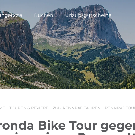
angebote
Buchen
Urlaubsgutscheine
ME
TOUREN & REVIERE
ZUM RENNRADFAHREN
RENNRADTOU
aronda Bike Tour gege