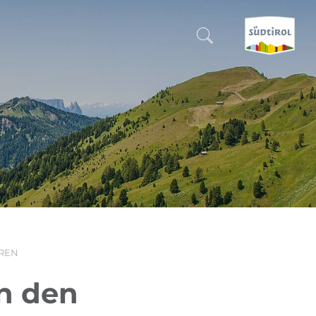
SUCHEN & BUCHEN
ENTDECKE SÜDTIROL
WANN?
-
WOHIN?
REN
WAS?
n den