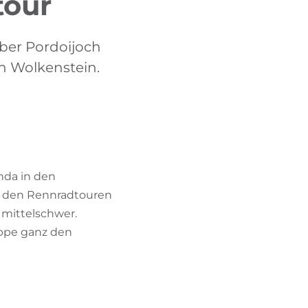
tour
BIKEHOTELS FINDEN
über Pordoijoch
URLAUBSPAKETE
h Wolkenstein.
nda in den
er den Rennradtouren
 mittelschwer.
uppe ganz den