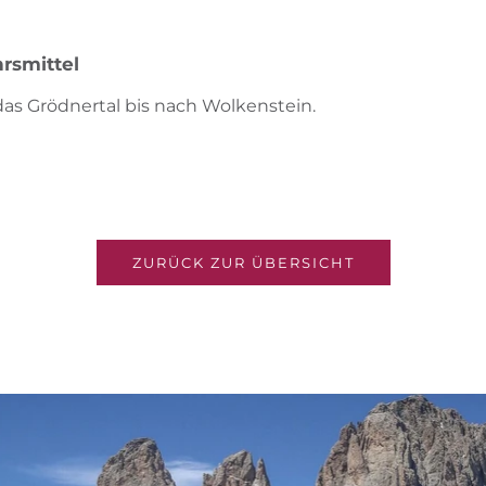
rsmittel
as Grödnertal bis nach Wolkenstein.
ZURÜCK ZUR ÜBERSICHT