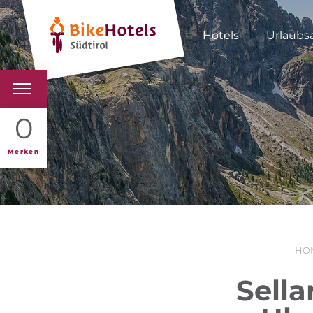
Hotels
Urlaubs
BIKEHOTELS
0
HOTELS & PAKETE
Merken
TOUREN & REVIERE
SÜDTIROL & WIR
HO
SCHLUSSLICHTER
Sell