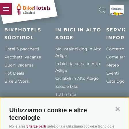
BIKEHOTELS
BIKEHOTELS
IN BICI IN ALTO
SERVIZI
SÜDTIROL
HOTELS & PACCHETTI
ADIGE
INFORM
TOUR & TERRITORI
Hotel & pacchetti
Mountainbiking in Alto
Contatto
Adige
Pacchetti vacanze
L'ALTO ADIGE & NOI
Come arriv
In bici da corsa in Alto
Buoni vacanza
Meteo
INFO UTILI
Adige
Hot Deals
Eventi
Ciclabili in Alto Adige
Bike & Work
Catalogo
Scuole bike
Tutti i tour
Utilizziamo i cookie e altre
Contin
tecnologie
Noi e altre
3 terze parti
selezionate utilizziamo cookie e tecnologie