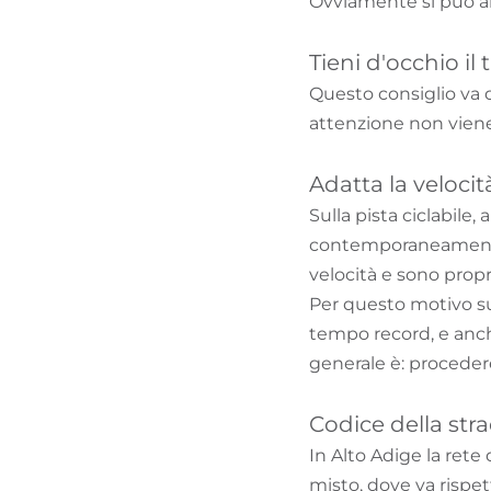
Ovviamente si può a
Tieni d'occhio il 
Questo consiglio va d
attenzione non viene
Adatta la velocit
Sulla pista ciclabile,
contemporaneamente b
velocità e sono propr
Per questo motivo sug
tempo record, e anch
generale è: proceder
Codice della str
In Alto Adige la rete
misto, dove va rispett