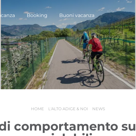
acanza
Booking
Buoni vacanza
HOME
L'ALTO ADIGE & NOI
NEWS
di comportamento sul