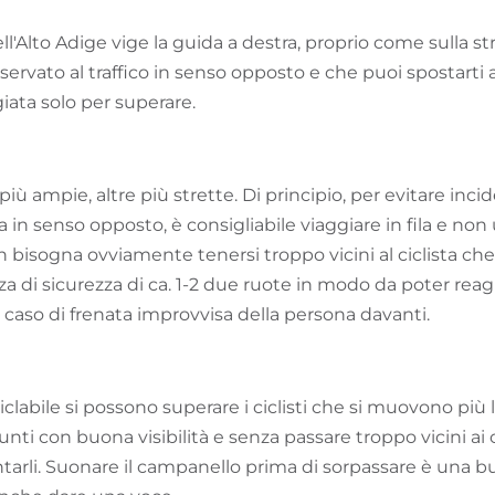
dell'Alto Adige vige la guida a destra, proprio come sulla s
riservato al traffico in senso opposto e che puoi spostarti al
iata solo per superare.
più ampie, altre più strette. Di principio, per evitare incid
va in senso opposto, è consigliabile viaggiare in fila e non 
n bisogna ovviamente tenersi troppo vicini al ciclista che
a di sicurezza di ca. 1-2 due ruote in modo da poter reag
aso di frenata improvvisa della persona davanti.
iclabile si possono superare i ciclisti che si muovono pi
nti con buona visibilità e senza passare troppo vicini ai c
rli. Suonare il campanello prima di sorpassare è una b