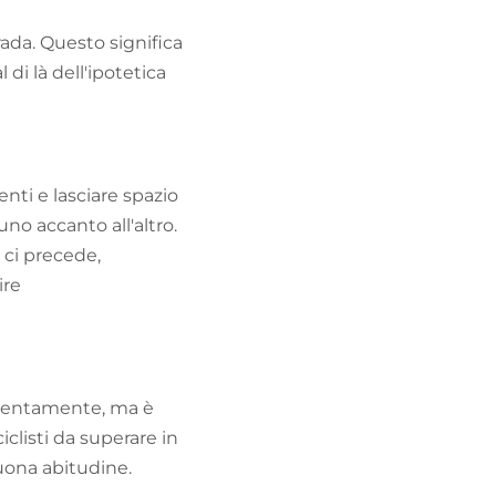
trada. Questo significa
 di là dell'ipotetica
enti e lasciare spazio
uno accanto all'altro.
 ci precede,
ire
ù lentamente, ma è
iclisti da superare in
uona abitudine.