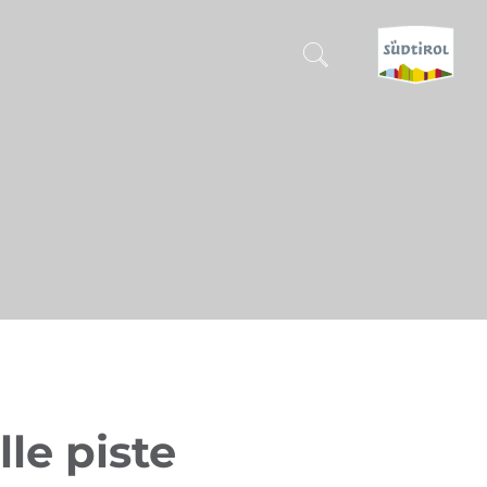
CERCA E PRENOTA
SCOPRI L'ALTO ADIGE
QUANDO?
-
DOVE?
COSA?
le piste