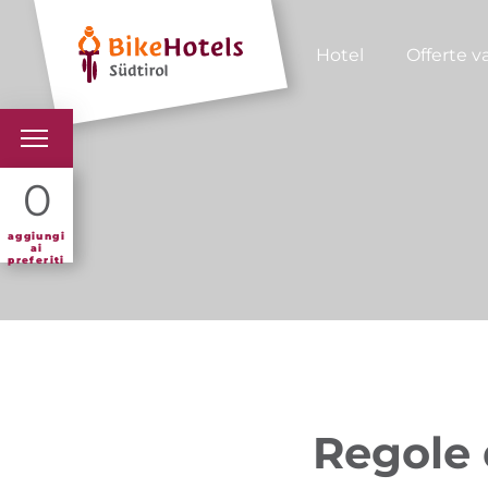
Hotel
Offerte v
BIKEHOTELS
0
HOTELS & PACCHETTI
aggiungi
ai
preferiti
TOUR & TERRITORI
L'ALTO ADIGE & NOI
INFO UTILI
Regole 