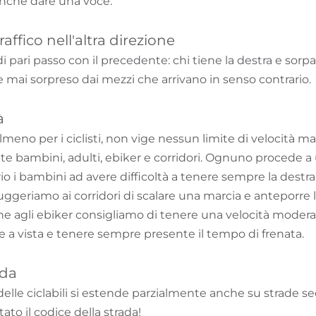
nche dare una voce.
traffico nell'altra direzione
i pari passo con il precedente: chi tiene la destra e sor
 mai sorpreso dai mezzi che arrivano in senso contrario.
à
 almeno per i ciclisti, non vige nessun limite di velocità m
ambini, adulti, ebiker e corridori. Ognuno procede a un
io i bambini ad avere difficoltà a tenere sempre la destra r
geriamo ai corridori di scalare una marcia e anteporre la
e agli ebiker consigliamo di tenere una velocità moderat
e a vista e tenere sempre presente il tempo di frenata.
ada
 delle ciclabili si estende parzialmente anche su strade se
ato il codice della strada!