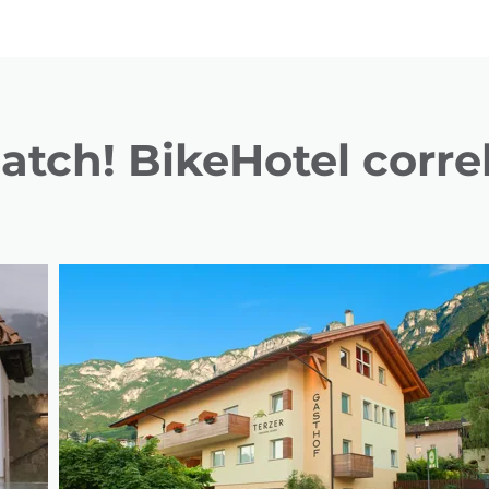
tch! BikeHotel corre