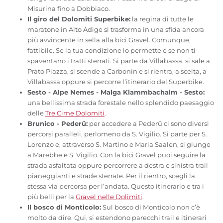
Misurina fino a Dobbiaco.
Il giro del Dolomiti Superbike:
la regina di tutte le
maratone in Alto Adige si trasforma in una sfida ancora
più avvincente in sella alla bici Gravel. Comunque,
fattibile. Se la tua condizione lo permette e se non ti
spaventano i tratti sterrati. Si parte da Villabassa, si sale a
Prato Piazza, si scende a Carbonin e si rientra, a scelta, a
Villabassa oppure si percorre l’itinerario del Superbike.
Sesto - Alpe Nemes - Malga Klammbachalm - Sesto:
una bellissima strada forestale nello splendido paesaggio
delle
Tre Cime Dolomiti
.
Brunico - Pederü:
per accedere a Pederü ci sono diversi
percorsi paralleli, perlomeno da S. Vigilio. Si parte per S.
Lorenzo e, attraverso S. Martino e Maria Saalen, si giunge
a Marebbe e S. Vigilio. Con la bici Gravel puoi seguire la
strada asfaltata oppure percorrere a destra e sinistra trail
pianeggianti e strade sterrate. Per il rientro, scegli la
stessa via percorsa per l’andata. Questo itinerario e tra i
più belli per la
Gravel nelle Dolimiti
.
Il bosco di Monticolo:
Sul bosco di Monticolo non c’è
molto da dire. Qui, si estendono parecchi trail e itinerari