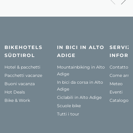
BIKEHOTELS
IN BICI IN ALTO
SERVIZI
SÜDTIROL
ADIGE
INFORM
Hotel & pacchetti
Mountainbiking in Alto
Contatto
Adige
Pacchetti vacanze
Come arriv
In bici da corsa in Alto
Buoni vacanza
Meteo
Adige
Hot Deals
Eventi
Ciclabili in Alto Adige
Bike & Work
Catalogo
Scuole bike
Tutti i tour