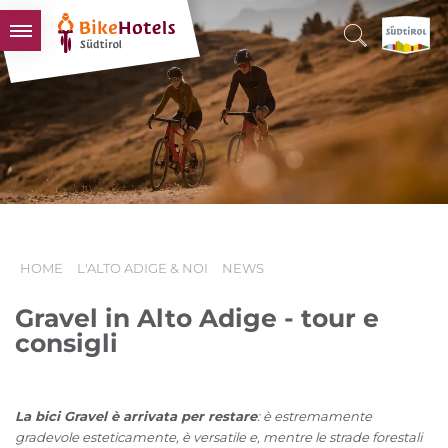
BIKEHOTELS
HOTELS & PACCHETTI
TOUR & TERRITORI
L'ALTO ADIGE & NOI
INFO UTILI
HOME
L'ALTO ADIGE & NOI
NEWS
Gravel in Alto Adige - tour e
consigli
La bici Gravel è arrivata per restare
: è estremamente
gradevole esteticamente, è versatile e, mentre le strade forestali