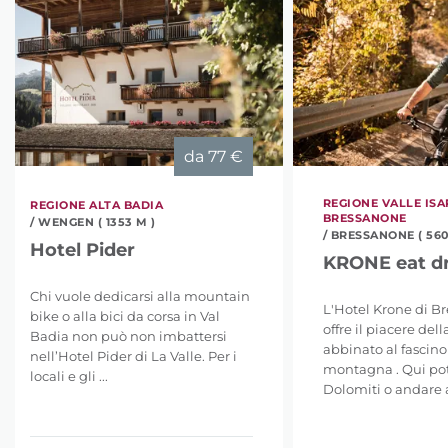
da
77 €
REGIONE VALLE ISA
REGIONE ALTA BADIA
BRESSANONE
/ WENGEN ( 1353 M )
/ BRESSANONE ( 560
Hotel Pider
KRONE eat dr
Chi vuole dedicarsi alla mountain
L'Hotel Krone di B
bike o alla bici da corsa in Val
offre il piacere dell
Badia non può non imbattersi
abbinato al fascino
nell’Hotel Pider di La Valle. Per i
montagna . Qui pot
locali e gli ...
Dolomiti o andare a 