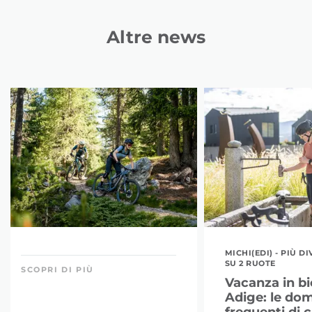
Altre news
MICHI(EDI) - PIÙ 
SU 2 RUOTE
SCOPRI DI PIÙ
Vacanza in bic
Adige: le do
frequenti di c