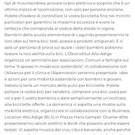
tipi di mountainbike, provare la bici elettrica e scoprire che è un
ottimo mezzo di locomozione, non solo per persone anziane.
Potete chiedere di controllare la vostra bicicletta fino nei minimi
particolari per garantirvi la massima sicurezza e avere la
certezza che corrisponda al codice della strada in vigore.
Bambini della scuola elementare di Lagundo presenteranno le
loro idee sul tema bici: testi, poesie e prodotti artigianali. E ci
sarà un percorso di prova sul quale i vostri bambini potranno
testare la loro abilità sulla bici. L'Ökoinstitut Alto Adige
organizza un seminario per associazioni, Comuni e famiglie sul
tema "A spasso in modo eco-sostenibile". In collaborazione con
l'Alleanza per il clima e l'Alpenverein verranno presentate idee
e azioni per una mobilità sostenibile con bambini e giovani.
Sabato si terrà un mercato delle pulci per biciclette. Potete
portare la vostra bici per venderla, comprare una bici usata per
voi o per il vostro bambino o dare semplicemente un'occhiata
alle biciclette offerte. La domenica vi aspetta una mostra sulla
mobilità elettrica, organizzata in collaborazione con la Business
Location Alto Adige (BLS) in Piazza Hans Gamper. Diverse ditte
presenteranno veicoli elettrici e ibridi che possono anche essere
testati. Vi aspetta musica dal vivo, cibo e bevande, anche perché