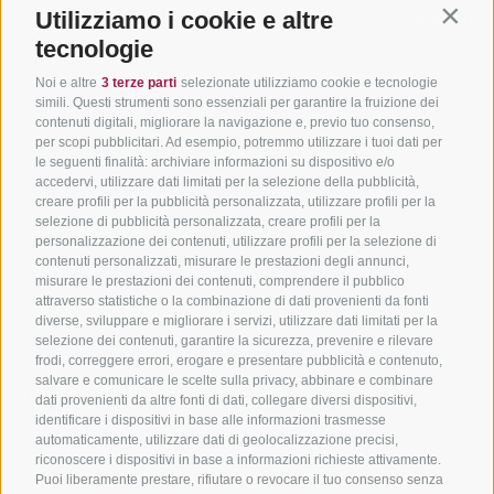
Utilizziamo i cookie e altre
SÜDTIROL
ADIGE
INFORM
Contin
tecnologie
Hotel & pacchetti
Mountainbiking in Alto
Contatto
Noi e altre
3 terze parti
selezionate utilizziamo cookie e tecnologie
Adige
Pacchetti vacanze
Come arriv
simili. Questi strumenti sono essenziali per garantire la fruizione dei
In bici da corsa in Alto
contenuti digitali, migliorare la navigazione e, previo tuo consenso,
Buoni vacanza
Meteo
per scopi pubblicitari. Ad esempio, potremmo utilizzare i tuoi dati per
Adige
Hot Deals
Eventi
le seguenti finalità: archiviare informazioni su dispositivo e/o
Ciclabili in Alto Adige
accedervi, utilizzare dati limitati per la selezione della pubblicità,
Bike & Work
Catalogo
creare profili per la pubblicità personalizzata, utilizzare profili per la
Scuole bike
selezione di pubblicità personalizzata, creare profili per la
Tutti i tour
personalizzazione dei contenuti, utilizzare profili per la selezione di
contenuti personalizzati, misurare le prestazioni degli annunci,
misurare le prestazioni dei contenuti, comprendere il pubblico
attraverso statistiche o la combinazione di dati provenienti da fonti
diverse, sviluppare e migliorare i servizi, utilizzare dati limitati per la
selezione dei contenuti, garantire la sicurezza, prevenire e rilevare
frodi, correggere errori, erogare e presentare pubblicità e contenuto,
salvare e comunicare le scelte sulla privacy, abbinare e combinare
info@bikehotels.it
dati provenienti da altre fonti di dati, collegare diversi dispositivi,
identificare i dispositivi in base alle informazioni trasmesse
automaticamente, utilizzare dati di geolocalizzazione precisi,
riconoscere i dispositivi in base a informazioni richieste attivamente.
ISCRIVITI ALLA NOSTRA NEWSLETTER
Puoi liberamente prestare, rifiutare o revocare il tuo consenso senza