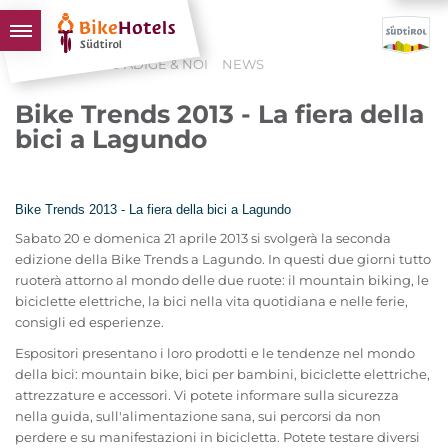
HOME
L'ALTO ADIGE & NOI
NEWS
BIKEHOTELS
Bike Trends 2013 - La fiera della
HOTELS & PACCHETTI
bici a Lagundo
TOUR & TERRITORI
L'ALTO ADIGE & NOI
Bike Trends 2013 - La fiera della bici a Lagundo
INFO UTILI
Sabato 20 e domenica 21 aprile 2013 si svolgerà la seconda
edizione della Bike Trends a Lagundo. In questi due giorni tutto
ruoterà attorno al mondo delle due ruote: il mountain biking, le
biciclette elettriche, la bici nella vita quotidiana e nelle ferie,
consigli ed esperienze.
Espositori presentano i loro prodotti e le tendenze nel mondo
della bici: mountain bike, bici per bambini, biciclette elettriche,
attrezzature e accessori. Vi potete informare sulla sicurezza
nella guida, sull'alimentazione sana, sui percorsi da non
perdere e su manifestazioni in bicicletta. Potete testare diversi