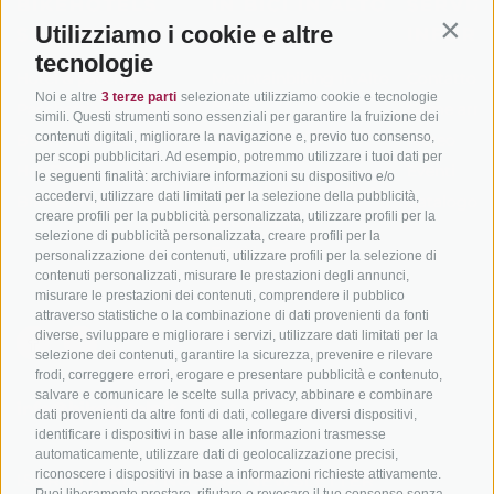
BIKEHOTELS
IN BICI IN ALTO
SERVIZI
Utilizziamo i cookie e altre
SÜDTIROL
ADIGE
INFORM
Contin
tecnologie
Hotel & pacchetti
Mountainbiking in Alto
Contatto
Noi e altre
3 terze parti
selezionate utilizziamo cookie e tecnologie
Adige
Pacchetti vacanze
Come arriv
simili. Questi strumenti sono essenziali per garantire la fruizione dei
In bici da corsa in Alto
contenuti digitali, migliorare la navigazione e, previo tuo consenso,
Buoni vacanza
Meteo
per scopi pubblicitari. Ad esempio, potremmo utilizzare i tuoi dati per
Adige
Hot Deals
Eventi
le seguenti finalità: archiviare informazioni su dispositivo e/o
Ciclabili in Alto Adige
accedervi, utilizzare dati limitati per la selezione della pubblicità,
Bike & Work
Catalogo
creare profili per la pubblicità personalizzata, utilizzare profili per la
Scuole bike
selezione di pubblicità personalizzata, creare profili per la
Tutti i tour
personalizzazione dei contenuti, utilizzare profili per la selezione di
contenuti personalizzati, misurare le prestazioni degli annunci,
misurare le prestazioni dei contenuti, comprendere il pubblico
attraverso statistiche o la combinazione di dati provenienti da fonti
diverse, sviluppare e migliorare i servizi, utilizzare dati limitati per la
selezione dei contenuti, garantire la sicurezza, prevenire e rilevare
frodi, correggere errori, erogare e presentare pubblicità e contenuto,
salvare e comunicare le scelte sulla privacy, abbinare e combinare
info@bikehotels.it
dati provenienti da altre fonti di dati, collegare diversi dispositivi,
identificare i dispositivi in base alle informazioni trasmesse
automaticamente, utilizzare dati di geolocalizzazione precisi,
riconoscere i dispositivi in base a informazioni richieste attivamente.
ISCRIVITI ALLA NOSTRA NEWSLETTER
Puoi liberamente prestare, rifiutare o revocare il tuo consenso senza