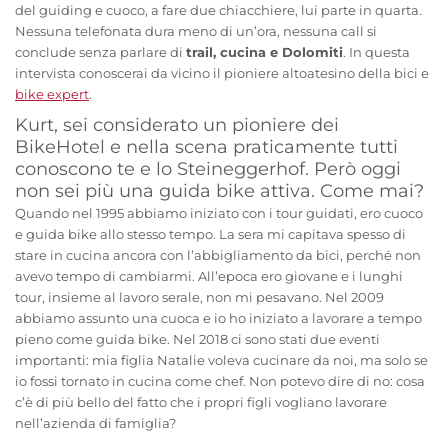
del guiding e cuoco, a fare due chiacchiere, lui parte in quarta.
Nessuna telefonata dura meno di un’ora, nessuna call si
conclude senza parlare di
trail, cucina e Dolomiti
. In questa
intervista conoscerai da vicino il pioniere altoatesino della bici e
bike expert
.
Kurt, sei considerato un pioniere dei
BikeHotel e nella scena praticamente tutti
conoscono te e lo Steineggerhof. Però oggi
non sei più una guida bike attiva. Come mai?
Quando nel 1995 abbiamo iniziato con i tour guidati, ero cuoco
e guida bike allo stesso tempo. La sera mi capitava spesso di
stare in cucina ancora con l’abbigliamento da bici, perché non
avevo tempo di cambiarmi. All’epoca ero giovane e i lunghi
tour, insieme al lavoro serale, non mi pesavano. Nel 2009
abbiamo assunto una cuoca e io ho iniziato a lavorare a tempo
pieno come guida bike. Nel 2018 ci sono stati due eventi
importanti: mia figlia Natalie voleva cucinare da noi, ma solo se
io fossi tornato in cucina come chef. Non potevo dire di no: cosa
c’è di più bello del fatto che i propri figli vogliano lavorare
nell’azienda di famiglia?