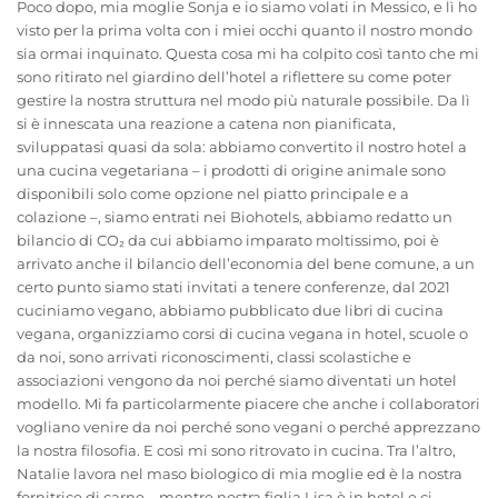
Poco dopo, mia moglie Sonja e io siamo volati in Messico, e lì ho
visto per la prima volta con i miei occhi quanto il nostro mondo
sia ormai inquinato. Questa cosa mi ha colpito così tanto che mi
sono ritirato nel giardino dell’hotel a riflettere su come poter
gestire la nostra struttura nel modo più naturale possibile. Da lì
si è innescata una reazione a catena non pianificata,
sviluppatasi quasi da sola: abbiamo convertito il nostro hotel a
una cucina vegetariana – i prodotti di origine animale sono
disponibili solo come opzione nel piatto principale e a
colazione –, siamo entrati nei Biohotels, abbiamo redatto un
bilancio di CO₂ da cui abbiamo imparato moltissimo, poi è
arrivato anche il bilancio dell’economia del bene comune, a un
certo punto siamo stati invitati a tenere conferenze, dal 2021
cuciniamo vegano, abbiamo pubblicato due libri di cucina
vegana, organizziamo corsi di cucina vegana in hotel, scuole o
da noi, sono arrivati riconoscimenti, classi scolastiche e
associazioni vengono da noi perché siamo diventati un hotel
modello. Mi fa particolarmente piacere che anche i collaboratori
vogliano venire da noi perché sono vegani o perché apprezzano
la nostra filosofia. E così mi sono ritrovato in cucina. Tra l’altro,
Natalie lavora nel maso biologico di mia moglie ed è la nostra
fornitrice di carne – mentre nostra figlia Lisa è in hotel e ci