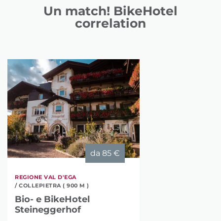
Un match! BikeHotel
correlation
da
85 €
REGIONE VAL D'EGA
/ COLLEPIETRA ( 900 M )
Bio- e BikeHotel
Steineggerhof