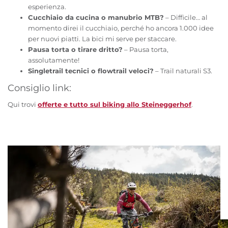
esperienza.
Cucchiaio da cucina o manubrio MTB?
– Difficile… al
momento direi il cucchiaio, perché ho ancora 1.000 idee
per nuovi piatti. La bici mi serve per staccare.
Pausa torta o tirare dritto?
– Pausa torta,
assolutamente!
Singletrail tecnici o flowtrail veloci?
– Trail naturali S3.
Consiglio link:
Qui trovi
offerte e tutto sul biking allo Steineggerhof
.