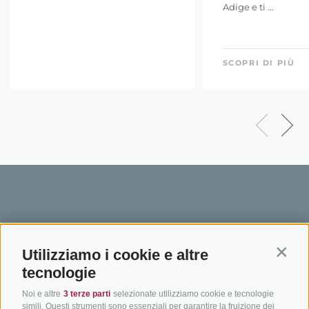
Adige e ti ...
SCOPRI DI PIÙ
BIKEHOTELS
IN BICI IN ALTO
SERVIZI
Utilizziamo i cookie e altre
SÜDTIROL
ADIGE
INFORM
Contin
tecnologie
Hotel & pacchetti
Mountainbiking in Alto
Contatto
Noi e altre
3 terze parti
selezionate utilizziamo cookie e tecnologie
Adige
Pacchetti vacanze
Come arriv
simili. Questi strumenti sono essenziali per garantire la fruizione dei