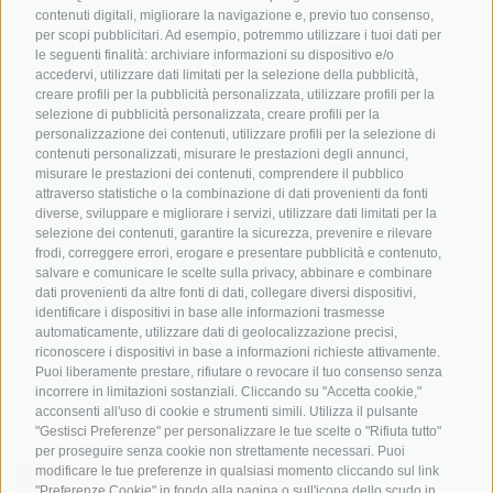
In bici da corsa in Alto
contenuti digitali, migliorare la navigazione e, previo tuo consenso,
Buoni vacanza
Meteo
per scopi pubblicitari. Ad esempio, potremmo utilizzare i tuoi dati per
Adige
Hot Deals
Eventi
le seguenti finalità: archiviare informazioni su dispositivo e/o
Ciclabili in Alto Adige
accedervi, utilizzare dati limitati per la selezione della pubblicità,
Bike & Work
Catalogo
creare profili per la pubblicità personalizzata, utilizzare profili per la
Scuole bike
selezione di pubblicità personalizzata, creare profili per la
Tutti i tour
personalizzazione dei contenuti, utilizzare profili per la selezione di
contenuti personalizzati, misurare le prestazioni degli annunci,
misurare le prestazioni dei contenuti, comprendere il pubblico
attraverso statistiche o la combinazione di dati provenienti da fonti
diverse, sviluppare e migliorare i servizi, utilizzare dati limitati per la
selezione dei contenuti, garantire la sicurezza, prevenire e rilevare
frodi, correggere errori, erogare e presentare pubblicità e contenuto,
salvare e comunicare le scelte sulla privacy, abbinare e combinare
info@bikehotels.it
dati provenienti da altre fonti di dati, collegare diversi dispositivi,
identificare i dispositivi in base alle informazioni trasmesse
automaticamente, utilizzare dati di geolocalizzazione precisi,
riconoscere i dispositivi in base a informazioni richieste attivamente.
ISCRIVITI ALLA NOSTRA NEWSLETTER
Puoi liberamente prestare, rifiutare o revocare il tuo consenso senza
incorrere in limitazioni sostanziali. Cliccando su "Accetta cookie,"
acconsenti all'uso di cookie e strumenti simili. Utilizza il pulsante
"Gestisci Preferenze" per personalizzare le tue scelte o "Rifiuta tutto"
per proseguire senza cookie non strettamente necessari. Puoi
modificare le tue preferenze in qualsiasi momento cliccando sul link
ISCRIVITI ADESSO
"Preferenze Cookie" in fondo alla pagina o sull'icona dello scudo in