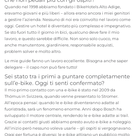
che non pedali più con gli ospiti?
Quando nel 1998 abbiamo fondato i BikeHotels Alto Adige,
eravamo giovani e più liberi – allora erano ancora i miei genitori
a gestire l’azienda. Nessuno di noi era coinvolto nel lavoro come
oggi. Gestire un hotel è diventato più complesso e impegnativo.
Se sto fuori tutto il giorno in bici, qualcuno deve fare il mio
lavoro, e questo sarebbe difficile. Non sono solo cuoco, ma
anche manutentore, giardiniere, responsabile acquisti,
problem solver e molto altro.
Le mie guide fanno un lavoro eccellente. Bisogna anche saper
delegare – il capo non può fare tutto!
Sei stato tra i primi a puntare completamente
sull’e-bike. Oggi ti senti confermato?
Il mio primo contatto con una e-bike è stato nel 2009 da
Thömus in Svizzera, quando venne presentato lo Stromer.
All’epoca pensai: quando le e-bike diventeranno adatte al
fuoristrada, sarà un fenomeno enorme. Anni dopo Bosch ha
sviluppato il motore centrale, rendendo le e-bike adatte ai trail.
Grazie ai contatti giusti abbiamo presto avuto e-bike a noleggio.
All’inizio però nessuno voleva usarle – gli ospiti si vergognavano.
Oggi per fortuna è diverso: le e-bike attirano un pubblico molto