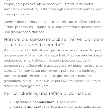
ampio, ed è positivo. Meno positivo è il trend verso motori
sempre più potenti. Questa corsa agli armamenti prima o poi ci
creerà problemi.
Come si dice: prima vieni deriso, poi criticato e infine celebrato.
È stato proprio così – quindi sì, è una conferma e spesso anche
una grande soddisfazione.
Non vai più spesso in bici: se hai tempo libero,
quale tour faresti e perché?
Pochi giorni fa ho fatto il mio giro di casa verso il Passo Nigra e
poi sono tornato tramite il Carezza Trail. Mi piace perché posso
pedalare sui miei trail locali, in parte poco conosciuti. Il
panorama sulle Dolomiti è spettacolare, mi piace molto anche il
Carezza Trail con la sua pumpline, e poi si torna a Steinegg
sempre su trail. Un tempo questo giro era un’escursione
giornaliera in MTB – con l’e-bike per i 42 km e circa 1.700 m di
dislivello impiego circa 3 ore.
Per concludere, una raffica di domande:
Espresso o cappuccino?
– Cappuccino
Salita o discesa?
– Con l’e-bike fanno parte della stessa