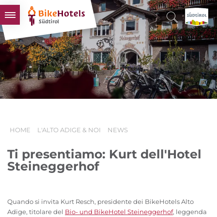
BIKEHOTELS
HOTELS & PACCHETTI
TOUR & TERRITORI
L'ALTO ADIGE & NOI
INFO UTILI
HOME
L'ALTO ADIGE & NOI
NEWS
Ti presentiamo: Kurt dell'Hotel
Steineggerhof
Quando si invita Kurt Resch, presidente dei BikeHotels Alto
Adige, titolare del
Bio- und BikeHotel Steineggerhof
, leggenda