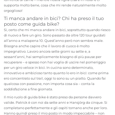
supporta molto bene, cosa che mi rende naturalmente molto
orgoglioso!
Ti manca andare in bici? Chi ha preso il tuo
posto come guida bike?
Sì, certo che mi manca andare in bici, soprattutto quando riesco
di nuovo a fare un giro. Sono passato da oltre 120 tour guidati
all’anno a malapena 10. Quest’anno però non sembra male.
Bisogna anche capire che il lavoro di cuoco è molto
impegnativo. Lavoro ancora sette giorni su sette e, a
sessant’anni, hai semplicemente bisogno di più pause per
recuperare – e spesso non hai voglia di uscire nel pomeriggio
per un giro veloce in bici. In cucina sono determinato,
innovativo e ambizioso tanto quanto lo ero in bici: come prima
ero concentrato sul trail, oggi lo sono su un piatto. Quando fai
qualcosa con passione, non importa cosa sia – conta la
soddisfazione a fine giornata.
Il mio ruolo di guida bike è stato preso da persone davvero
valide. Patrick è con noi da sette anni e Hansjörg da cinque. Si
completano perfettamente e gli ospiti tornano anche per loro.
Hanno quindi preso il mio posto in modo impeccabile – non