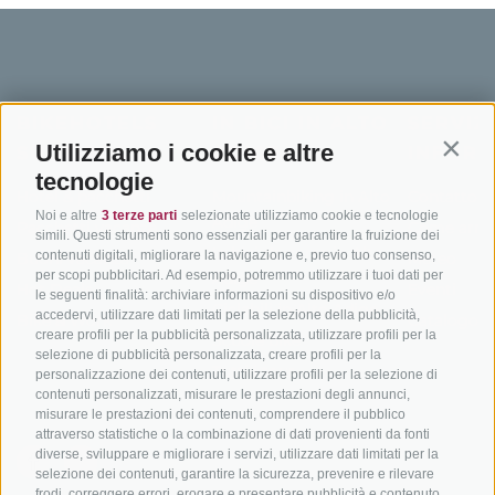
BIKEHOTELS
IN BICI IN ALTO
SERVIZI
Utilizziamo i cookie e altre
SÜDTIROL
ADIGE
INFORM
Contin
tecnologie
Hotel & pacchetti
Mountainbiking in Alto
Contatto
Noi e altre
3 terze parti
selezionate utilizziamo cookie e tecnologie
Adige
Pacchetti vacanze
Come arriv
simili. Questi strumenti sono essenziali per garantire la fruizione dei
In bici da corsa in Alto
contenuti digitali, migliorare la navigazione e, previo tuo consenso,
Buoni vacanza
Meteo
per scopi pubblicitari. Ad esempio, potremmo utilizzare i tuoi dati per
Adige
Hot Deals
Eventi
le seguenti finalità: archiviare informazioni su dispositivo e/o
Ciclabili in Alto Adige
accedervi, utilizzare dati limitati per la selezione della pubblicità,
Bike & Work
Catalogo
creare profili per la pubblicità personalizzata, utilizzare profili per la
Scuole bike
selezione di pubblicità personalizzata, creare profili per la
Tutti i tour
personalizzazione dei contenuti, utilizzare profili per la selezione di
contenuti personalizzati, misurare le prestazioni degli annunci,
misurare le prestazioni dei contenuti, comprendere il pubblico
attraverso statistiche o la combinazione di dati provenienti da fonti
diverse, sviluppare e migliorare i servizi, utilizzare dati limitati per la
selezione dei contenuti, garantire la sicurezza, prevenire e rilevare
frodi, correggere errori, erogare e presentare pubblicità e contenuto,