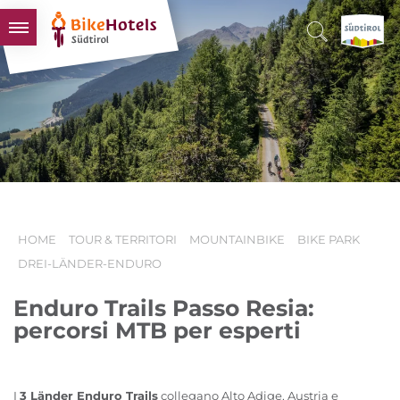
BIKEHOTELS
HOTELS & PACCHETTI
TOUR & TERRITORI
L'ALTO ADIGE & NOI
INFO UTILI
HOME
TOUR & TERRITORI
MOUNTAINBIKE
BIKE PARK
DREI-LÄNDER-ENDURO
Enduro Trails Passo Resia:
percorsi MTB per esperti
I
3 Länder Enduro Trails
collegano Alto Adige, Austria e