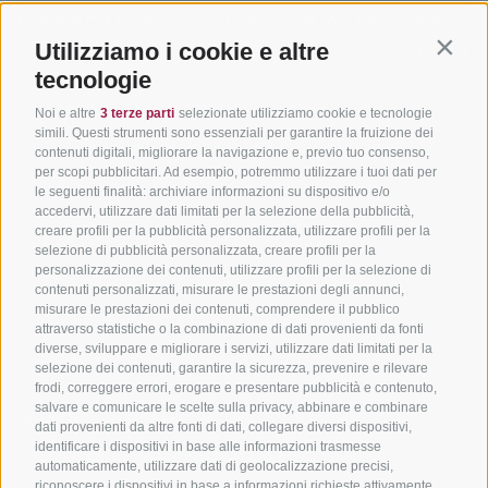
BIKEHOTELS
IN BICI IN ALTO
SERVIZI
Utilizziamo i cookie e altre
SÜDTIROL
ADIGE
INFORM
Contin
tecnologie
Hotel & pacchetti
Mountainbiking in Alto
Contatto
Noi e altre
3 terze parti
selezionate utilizziamo cookie e tecnologie
Adige
Pacchetti vacanze
Come arriv
simili. Questi strumenti sono essenziali per garantire la fruizione dei
In bici da corsa in Alto
contenuti digitali, migliorare la navigazione e, previo tuo consenso,
Buoni vacanza
Meteo
per scopi pubblicitari. Ad esempio, potremmo utilizzare i tuoi dati per
Adige
Hot Deals
Eventi
le seguenti finalità: archiviare informazioni su dispositivo e/o
Ciclabili in Alto Adige
accedervi, utilizzare dati limitati per la selezione della pubblicità,
Bike & Work
Catalogo
creare profili per la pubblicità personalizzata, utilizzare profili per la
Scuole bike
selezione di pubblicità personalizzata, creare profili per la
Tutti i tour
personalizzazione dei contenuti, utilizzare profili per la selezione di
contenuti personalizzati, misurare le prestazioni degli annunci,
misurare le prestazioni dei contenuti, comprendere il pubblico
attraverso statistiche o la combinazione di dati provenienti da fonti
diverse, sviluppare e migliorare i servizi, utilizzare dati limitati per la
selezione dei contenuti, garantire la sicurezza, prevenire e rilevare
frodi, correggere errori, erogare e presentare pubblicità e contenuto,
salvare e comunicare le scelte sulla privacy, abbinare e combinare
info@bikehotels.it
dati provenienti da altre fonti di dati, collegare diversi dispositivi,
identificare i dispositivi in base alle informazioni trasmesse
automaticamente, utilizzare dati di geolocalizzazione precisi,
riconoscere i dispositivi in base a informazioni richieste attivamente.