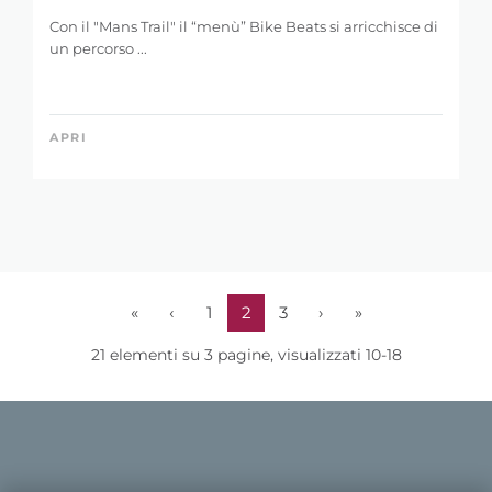
Con il "Mans Trail" il “menù” Bike Beats si arricchisce di
un percorso ...
APRI
«
‹
1
2
3
›
»
21 elementi su 3 pagine, visualizzati 10-18