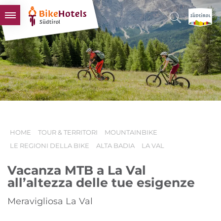
BIKEHOTELS
HOTELS & PACCHETTI
TOUR & TERRITORI
L'ALTO ADIGE & NOI
INFO UTILI
HOME
TOUR & TERRITORI
MOUNTAINBIKE
LE REGIONI DELLA BIKE
ALTA BADIA
LA VAL
Vacanza MTB a La Val
all’altezza delle tue esigenze
Meravigliosa La Val