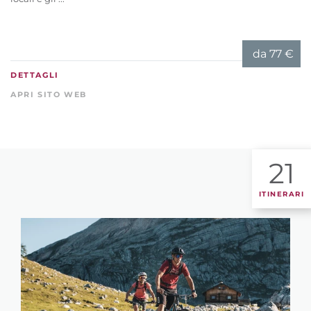
da
77 €
DETTAGLI
APRI SITO WEB
21
ITINERARI