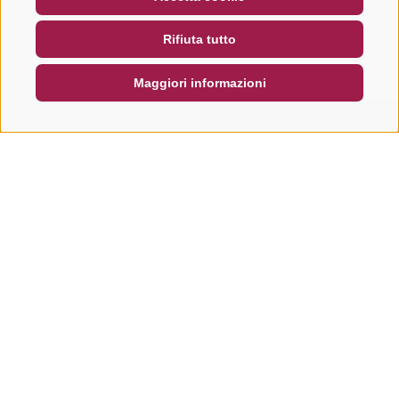
NEWSLETTER
SOCIAL WALL
METEO
Rifiuta tutto
DE
IT
EN
Maggiori informazioni
CERCA E PRENOTA
RICHIESTA RAPIDA
Altri tour in questa regione