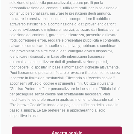
selezione di pubblicità personalizzata, creare profili per la
personalizzazione dei contenuti, utilizzare profili per la selezione di
contenuti personalizzati, misurare le prestazioni degli annunci,
misurare le prestazioni dei contenuti, comprendere il pubblico
attraverso statistiche o la combinazione di dati provenienti da fonti
diverse, sviluppare e migliorare i servizi, utilizzare dati limitati per la
selezione dei contenuti, garantire la sicurezza, prevenire e rilevare
frodi, correggere errori, erogare e presentare pubblicità e contenuto,
salvare e comunicare le scelte sulla privacy, abbinare e combinare
dati provenienti da altre fonti di dati, collegare diversi dispositivi,
identificare i dispositivi in base alle informazioni trasmesse
automaticamente, utilizzare dati di geolocalizzazione precisi,
riconoscere i dispositivi in base a informazioni richieste attivamente.
Puoi liberamente prestare, rifiutare o revocare il tuo consenso senza
incorrere in limitazioni sostanziali. Cliccando su "Accetta cookie,"
acconsenti all'uso di cookie e strumenti simili. Utilizza il pulsante
"Gestisci Preferenze" per personalizzare le tue scelte o "Rifiuta tutto"
per proseguire senza cookie non strettamente necessari. Puoi
modificare le tue preferenze in qualsiasi momento cliccando sul link
"Preferenze Cookie" in fondo alla pagina o sull'icona dello scudo in
basso a sinistra. Le tue preferenze si applicheranno al solo
dispositivo in uso.
BUONO
FAQ - GARANZIA DI QUALITÀ
Accetta cookie