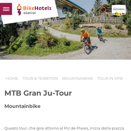
BIKEHOTELS
HOTELS & PACCHETTI
TOUR & TERRITORI
L'ALTO ADIGE & NOI
INFO UTILI
HOME
TOUR & TERRITORI
MOUNTAINBIKE
TOUR IN MTB
MTB Gran Ju-Tour
Mountainbike
Questo tour, che gira attorno al Piz de Plaies, inizia dalla piazza