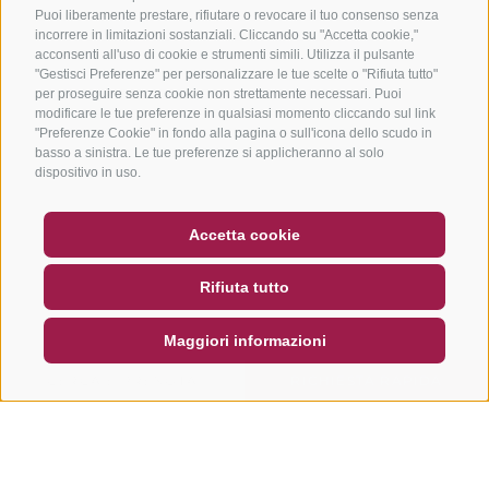
Puoi liberamente prestare, rifiutare o revocare il tuo consenso senza
incorrere in limitazioni sostanziali. Cliccando su "Accetta cookie,"
acconsenti all'uso di cookie e strumenti simili. Utilizza il pulsante
"Gestisci Preferenze" per personalizzare le tue scelte o "Rifiuta tutto"
per proseguire senza cookie non strettamente necessari. Puoi
modificare le tue preferenze in qualsiasi momento cliccando sul link
"Preferenze Cookie" in fondo alla pagina o sull'icona dello scudo in
basso a sinistra. Le tue preferenze si applicheranno al solo
dispositivo in uso.
BUONO
FAQ - GARANZIA DI QUALITÀ
Accetta cookie
NEWSLETTER
SOCIAL WALL
METEO
Rifiuta tutto
DE
IT
EN
Maggiori informazioni
CERCA E PRENOTA
RICHIESTA RAPIDA