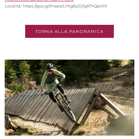
Località: https://goo.gl/maps/LYXgByDZgR7rQp419
TORNA ALLA PANORAMICA