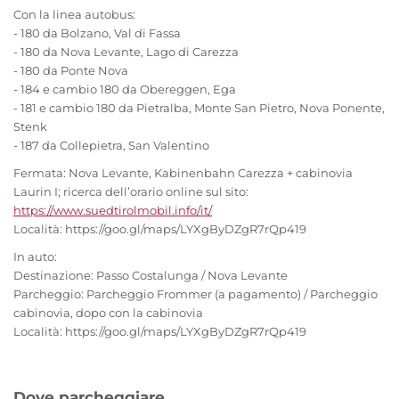
Con la linea autobus:
- 180 da Bolzano, Val di Fassa
- 180 da Nova Levante, Lago di Carezza
- 180 da Ponte Nova
- 184 e cambio 180 da Obereggen, Ega
- 181 e cambio 180 da Pietralba, Monte San Pietro, Nova Ponente,
Stenk
- 187 da Collepietra, San Valentino
Fermata: Nova Levante, Kabinenbahn Carezza + cabinovia
Laurin I; ricerca dell’orario online sul sito:
https://www.suedtirolmobil.info/it/
Località: https://goo.gl/maps/LYXgByDZgR7rQp419
In auto:
Destinazione: Passo Costalunga / Nova Levante
Parcheggio: Parcheggio Frommer (a pagamento) / Parcheggio
cabinovia, dopo con la cabinovia
Località: https://goo.gl/maps/LYXgByDZgR7rQp419
Dove parcheggiare