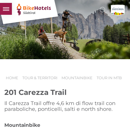
BIKEHOTELS
HOTELS & PACCHETTI
TOUR & TERRITORI
L'ALTO ADIGE & NOI
INFO UTILI
HOME
TOUR & TERRITORI
MOUNTAINBIKE
TOUR IN MTB
201 Carezza Trail
Il Carezza Trail offre 4,6 km di flow trail con
paraboliche, ponticelli, salti e north shore.
Mountainbike