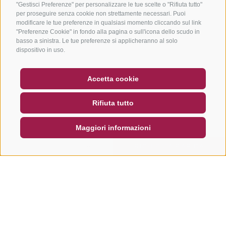
"Gestisci Preferenze" per personalizzare le tue scelte o "Rifiuta tutto"
per proseguire senza cookie non strettamente necessari. Puoi
modificare le tue preferenze in qualsiasi momento cliccando sul link
"Preferenze Cookie" in fondo alla pagina o sull'icona dello scudo in
basso a sinistra. Le tue preferenze si applicheranno al solo
dispositivo in uso.
BUONO
FAQ - GARANZIA DI QUALITÀ
Accetta cookie
NEWSLETTER
SOCIAL WALL
METEO
Rifiuta tutto
DE
IT
EN
Maggiori informazioni
CERCA E PRENOTA
RICHIESTA RAPIDA