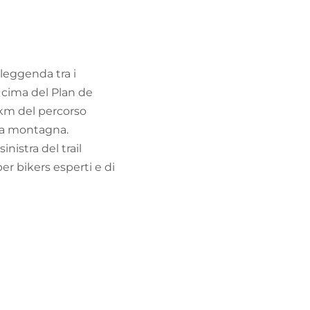
TROVA BIKEHOTEL
PACCHETTI VACANZE
 leggenda tra i
a cima del Plan de
8 km del percorso
lla montagna.
nistra del trail
per bikers esperti e di