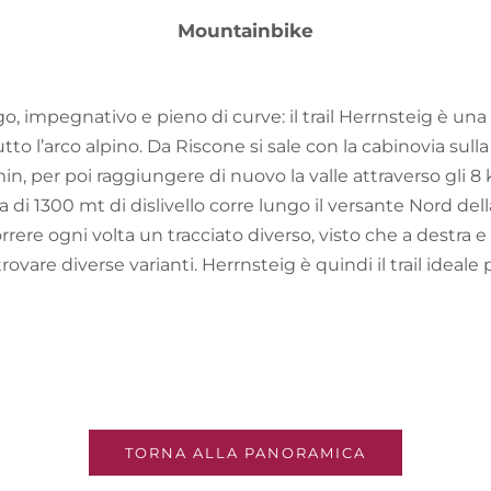
Mountainbike
, impegnativo e pieno di curve: il trail Herrnsteig è una
utto l’arco alpino. Da Riscone si sale con la cabinovia sull
in, per poi raggiungere di nuovo la valle attraverso gli 
a di 1300 mt di dislivello corre lungo il versante Nord de
ere ogni volta un tracciato diverso, visto che a destra e si
rovare diverse varianti. Herrnsteig è quindi il trail ideale 
TORNA ALLA PANORAMICA