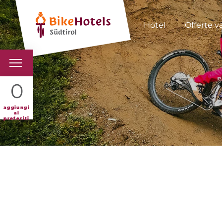
Hotel
Offerte v
BIKEHOTELS
0
HOTELS & PACCHETTI
aggiungi
ai
preferiti
TOUR & TERRITORI
L'ALTO ADIGE & NOI
INFO UTILI