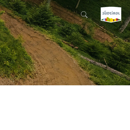
CERCA E PRENOTA
SCOPRI L'ALTO ADIGE
QUANDO?
-
DOVE?
COSA?