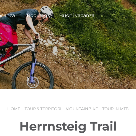
acanza
Booking
Buoni vacanza
HOME
TOUR & TERRITORI
MOUNTAINBIKE
TOUR IN MTB
Herrnsteig Trail