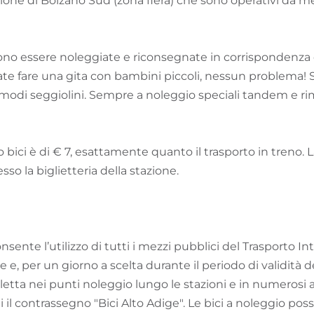
azione di Bolzano Sud (zona fiera) che sono operativi da 
sono essere noleggiate e riconsegnate in corrispondenza 
ate fare una gita con bambini piccoli, nessun problema! 
odi seggiolini. Sempre a noleggio speciali tandem e ri
o bici è di € 7, esattamente quanto il trasporto in treno. 
so la biglietteria della stazione.
sente l’utilizzo di tutti i mezzi pubblici del Trasporto In
e e, per un giorno a scelta durante il periodo di validità del
letta nei punti noleggio lungo le stazioni e in numerosi al
ti il contrassegno "Bici Alto Adige". Le bici a noleggio po