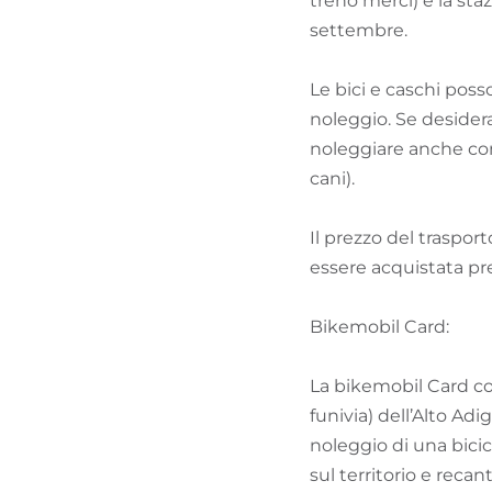
treno merci) e la st
settembre.
Le bici e caschi pos
noleggio. Se desider
noleggiare anche com
cani).
Il prezzo del trasport
essere acquistata pres
Bikemobil Card:
La bikemobil Card con
funivia) dell’Alto Adig
noleggio di una bicic
sul territorio e recan