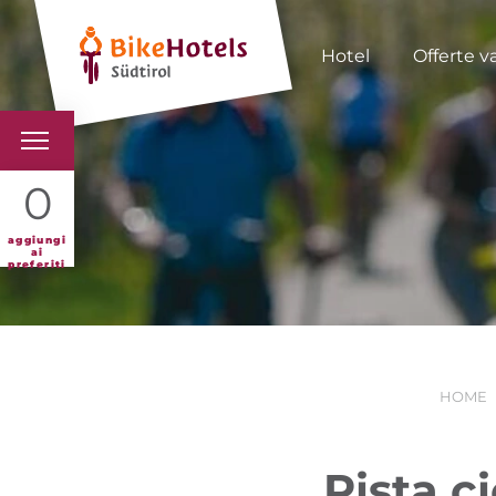
Hotel
Offerte v
BIKEHOTELS
0
HOTELS & PACCHETTI
aggiungi
ai
preferiti
TOUR & TERRITORI
L'ALTO ADIGE & NOI
HOME
INFO UTILI
Pista c