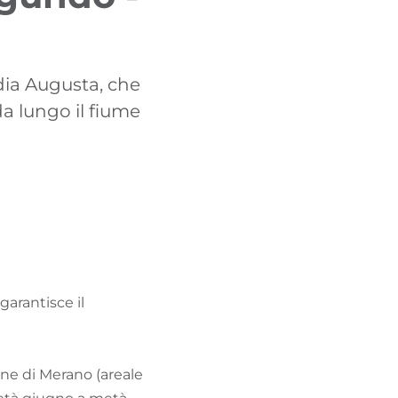
TROVA BIKEHOTEL
PACCHETTI VACANZE
udia Augusta, che
da lungo il fiume
garantisce il
ione di Merano (areale