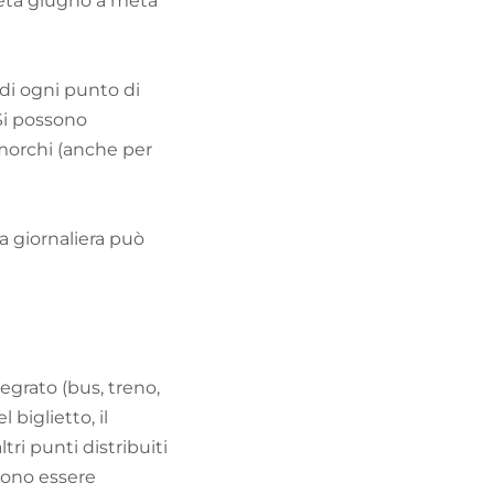
metà giugno a metà
di ogni punto di
Si possono
morchi (anche per
La giornaliera può
tegrato (bus, treno,
 biglietto, il
tri punti distribuiti
ssono essere