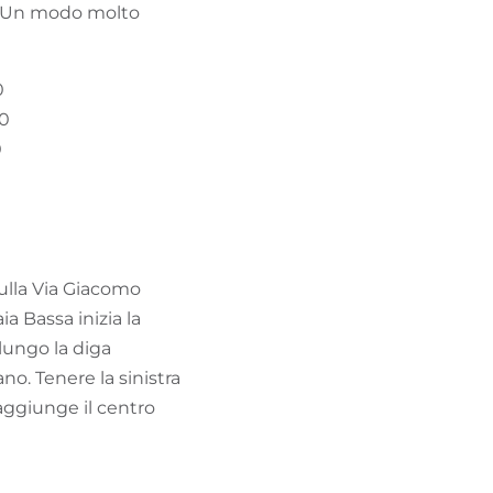
”. Un modo molto
0
00
0
Sulla Via Giacomo
a Bassa inizia la
 lungo la diga
ano. Tenere la sinistra
raggiunge il centro