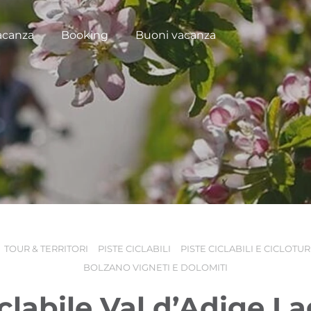
acanza
Booking
Buoni vacanza
TOUR & TERRITORI
PISTE CICLABILI
PISTE CICLABILI E CICLOTU
BOLZANO VIGNETI E DOLOMITI
iclabile Val d’Adige L