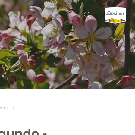
CERCA E PRENOTA
SCOPRI L'ALTO ADIGE
QUANDO?
-
DOVE?
RISTICHE
COSA?
agundo -