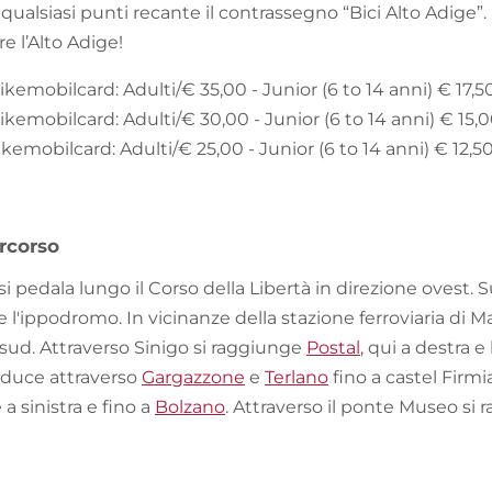
qualsiasi punti recante il contrassegno “Bici Alto Adige
e l’Alto Adige!
Bikemobilcard: Adulti/€ 35,00 - Junior (6 to 14 anni) € 17,5
Bikemobilcard: Adulti/€ 30,00 - Junior (6 to 14 anni) € 15,
Bikemobilcard: Adulti/€ 25,00 - Junior (6 to 14 anni) € 12,5
rcorso
si pedala lungo il Corso della Libertà in direzione ovest. 
 l'ippodromo. In vicinanze della stazione ferroviaria di Mai
e sud. Attraverso Sinigo si raggiunge
Postal
, qui a destra e
onduce attraverso
Gargazzone
e
Terlano
fino a castel Firmi
e a sinistra e fino a
Bolzano
. Attraverso il ponte Museo si 