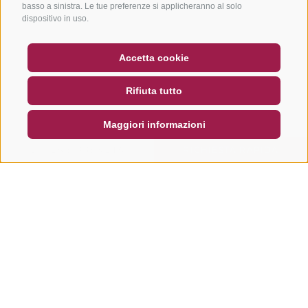
basso a sinistra. Le tue preferenze si applicheranno al solo
dispositivo in uso.
BUONO
FAQ - GARANZIA DI QUALITÀ
Accetta cookie
NEWSLETTER
SOCIAL WALL
METEO
Rifiuta tutto
DE
IT
EN
Maggiori informazioni
CERCA E PRENOTA
RICHIESTA RAPIDA