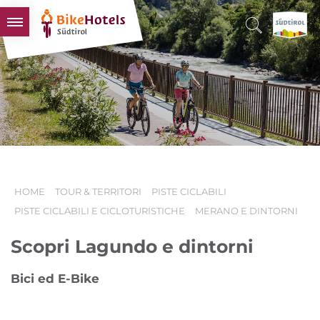
BIKEHOTELS
HOTELS & PACCHETTI
TOUR & TERRITORI
L'ALTO ADIGE & NOI
INFO UTILI
HOME
TOUR & TERRITORI
PISTE CICLABILI
PISTE CICLABILI E CICLOTURISTICHE
MERANO E DINTORNI
Scopri Lagundo e dintorni
Bici ed E-Bike