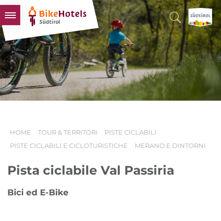
BIKEHOTELS
HOTELS & PACCHETTI
TOUR & TERRITORI
L'ALTO ADIGE & NOI
INFO UTILI
HOME
TOUR & TERRITORI
PISTE CICLABILI
PISTE CICLABILI E CICLOTURISTICHE
MERANO E DINTORNI
Pista ciclabile Val Passiria
Bici ed E-Bike