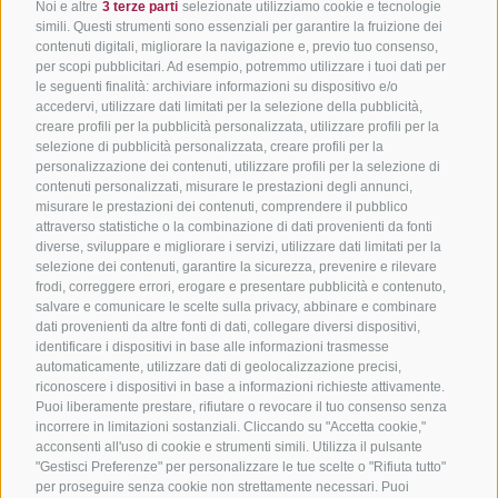
Noi e altre
3 terze parti
selezionate utilizziamo cookie e tecnologie
simili. Questi strumenti sono essenziali per garantire la fruizione dei
contenuti digitali, migliorare la navigazione e, previo tuo consenso,
per scopi pubblicitari. Ad esempio, potremmo utilizzare i tuoi dati per
le seguenti finalità: archiviare informazioni su dispositivo e/o
accedervi, utilizzare dati limitati per la selezione della pubblicità,
creare profili per la pubblicità personalizzata, utilizzare profili per la
selezione di pubblicità personalizzata, creare profili per la
personalizzazione dei contenuti, utilizzare profili per la selezione di
contenuti personalizzati, misurare le prestazioni degli annunci,
misurare le prestazioni dei contenuti, comprendere il pubblico
attraverso statistiche o la combinazione di dati provenienti da fonti
diverse, sviluppare e migliorare i servizi, utilizzare dati limitati per la
selezione dei contenuti, garantire la sicurezza, prevenire e rilevare
frodi, correggere errori, erogare e presentare pubblicità e contenuto,
salvare e comunicare le scelte sulla privacy, abbinare e combinare
dati provenienti da altre fonti di dati, collegare diversi dispositivi,
identificare i dispositivi in base alle informazioni trasmesse
automaticamente, utilizzare dati di geolocalizzazione precisi,
riconoscere i dispositivi in base a informazioni richieste attivamente.
Puoi liberamente prestare, rifiutare o revocare il tuo consenso senza
incorrere in limitazioni sostanziali. Cliccando su "Accetta cookie,"
acconsenti all'uso di cookie e strumenti simili. Utilizza il pulsante
"Gestisci Preferenze" per personalizzare le tue scelte o "Rifiuta tutto"
per proseguire senza cookie non strettamente necessari. Puoi