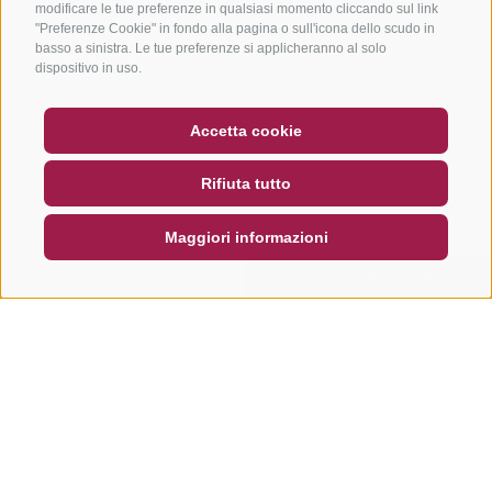
modificare le tue preferenze in qualsiasi momento cliccando sul link
"Preferenze Cookie" in fondo alla pagina o sull'icona dello scudo in
basso a sinistra. Le tue preferenze si applicheranno al solo
dispositivo in uso.
BUONO
FAQ - GARANZIA DI QUALITÀ
Accetta cookie
NEWSLETTER
SOCIAL WALL
METEO
Rifiuta tutto
DE
IT
EN
Maggiori informazioni
CERCA E PRENOTA
RICHIESTA RAPIDA