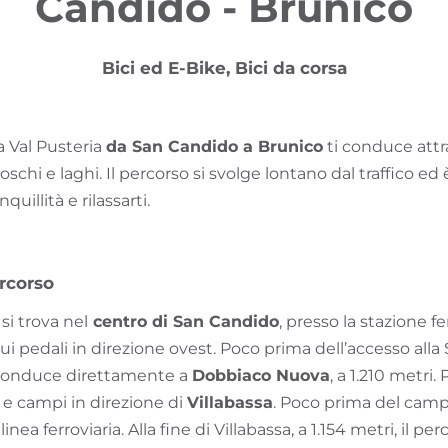
Candido - Brunico
Bici ed E-Bike, Bici da corsa
la Val Pusteria
da San Candido a Brunico
ti conduce attr
schi e laghi. Il percorso si svolge lontano dal traffico ed 
quillità e rilassarti.
rcorso
si trova nel
centro di San Candido
, presso la stazione fer
i pedali in direzione ovest. Poco prima dell’accesso alla
 conduce direttamente a
Dobbiaco Nuova
, a 1.210 metri.
 e campi in direzione di
Villabassa
. Poco prima del camp
linea ferroviaria. Alla fine di Villabassa, a 1.154 metri, il pe