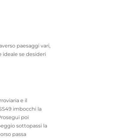
TROVA BIKEHOTEL
PACCHETTI VACANZE
averso paesaggi vari,
è ideale se desideri
roviaria e il
 SS49 imbocchi la
 Prosegui poi
eggio sottopassi la
rcorso passa