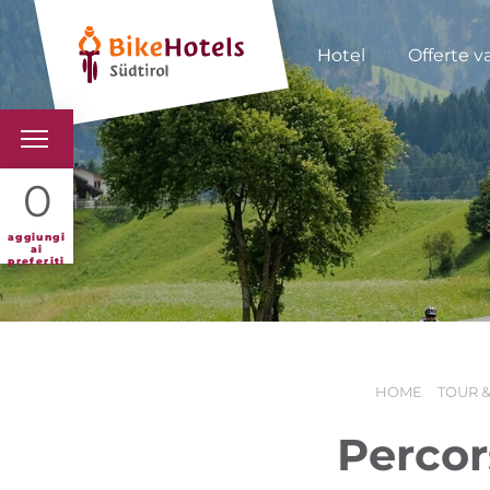
Hotel
Offerte v
BIKEHOTELS
0
HOTELS & PACCHETTI
aggiungi
ai
preferiti
TOUR & TERRITORI
L'ALTO ADIGE & NOI
HOME
TOUR &
INFO UTILI
Percor