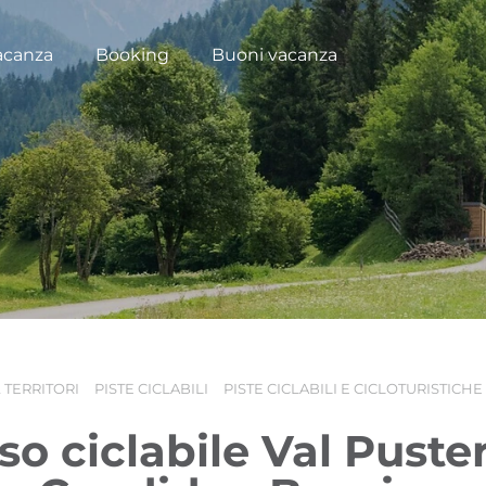
acanza
Booking
Buoni vacanza
 TERRITORI
PISTE CICLABILI
PISTE CICLABILI E CICLOTURISTICHE
so ciclabile Val Puster