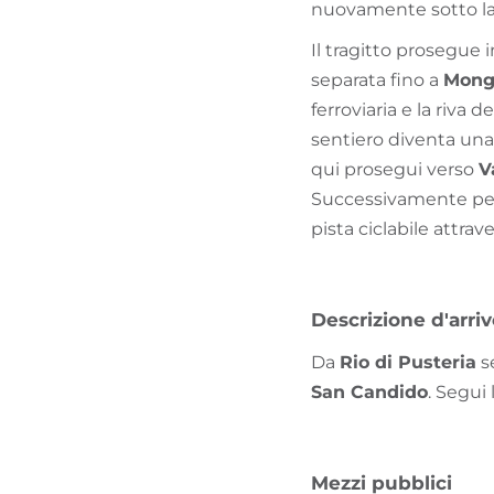
nuovamente sotto la 
Il tragitto prosegue 
separata fino a
Mong
ferroviaria e la riva d
sentiero diventa una
qui prosegui verso
V
Successivamente peda
pista ciclabile attrav
Descrizione d'arri
Da
Rio di Pusteria
s
San Candido
. Segui 
Mezzi pubblici