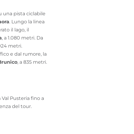
u una pista ciclabile
aora
. Lungo la linea
to il lago, il
a
, a 1.080 metri. Da
.024 metri.
ffico e dal rumore, la
Brunico
, a 835 metri.
 Val Pusteria fino a
enza del tour.