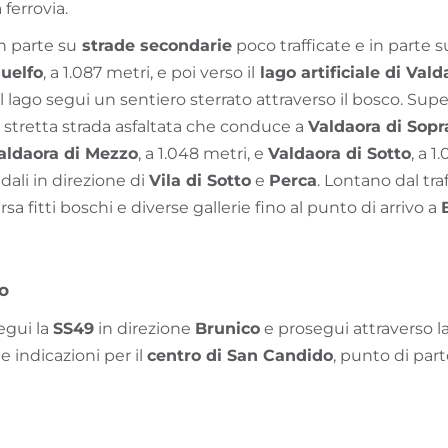
ferrovia.
in parte su
strade secondarie
poco trafficate e in parte s
uelfo
, a 1.087 metri, e poi verso il
lago artificiale di Vald
el lago segui un sentiero sterrato attraverso il bosco. Supera
 stretta strada asfaltata che conduce a
Valdaora di Sopr
aldaora di Mezzo
, a 1.048 metri, e
Valdaora di Sotto
, a 1
li in direzione di
Vila di Sotto
e
Perca
. Lontano dal tra
ersa fitti boschi e diverse gallerie fino al punto di arrivo a
vo
egui la
SS49
in direzione
Brunico
e prosegui attraverso la
le indicazioni per il
centro di San Candido
, punto di part