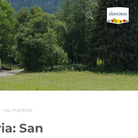
CERCA E PRENOTA
SCOPRI L'ALTO ADIGE
QUANDO?
-
DOVE?
VAL PUSTERIA
COSA?
ia: San