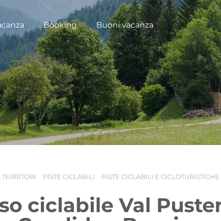
acanza
Booking
Buoni vacanza
 TERRITORI
PISTE CICLABILI
PISTE CICLABILI E CICLOTURISTICHE
so ciclabile Val Puster