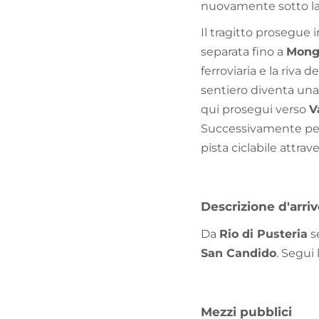
nuovamente sotto la 
Il tragitto prosegue 
separata fino a
Mong
ferroviaria e la riva d
sentiero diventa una
qui prosegui verso
V
Successivamente peda
pista ciclabile attrav
Descrizione d'arri
Da
Rio di Pusteria
s
San Candido
. Segui 
Mezzi pubblici