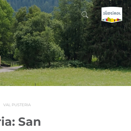
CERCA E PRENOTA
SCOPRI L'ALTO ADIGE
QUANDO?
-
DOVE?
VAL PUSTERIA
COSA?
ia: San