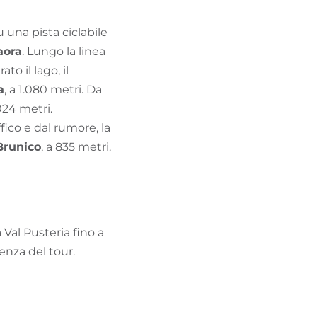
u una pista ciclabile
aora
. Lungo la linea
to il lago, il
a
, a 1.080 metri. Da
.024 metri.
ffico e dal rumore, la
Brunico
, a 835 metri.
 Val Pusteria fino a
enza del tour.