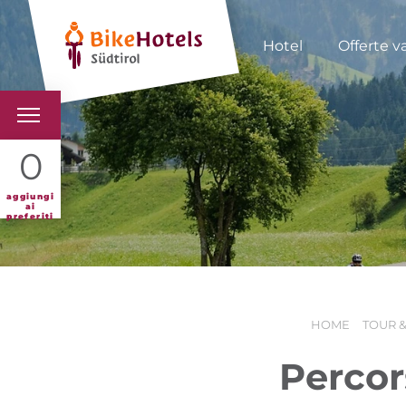
Hotel
Offerte v
BIKEHOTELS
0
HOTELS & PACCHETTI
aggiungi
ai
preferiti
TOUR & TERRITORI
L'ALTO ADIGE & NOI
HOME
TOUR &
INFO UTILI
Percor