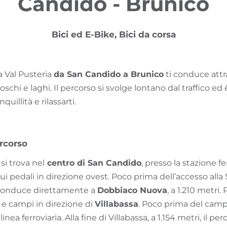
Candido - Brunico
Bici ed E-Bike, Bici da corsa
la Val Pusteria
da San Candido a Brunico
ti conduce attr
schi e laghi. Il percorso si svolge lontano dal traffico ed 
quillità e rilassarti.
rcorso
si trova nel
centro di San Candido
, presso la stazione fer
i pedali in direzione ovest. Poco prima dell’accesso alla
 conduce direttamente a
Dobbiaco Nuova
, a 1.210 metri.
 e campi in direzione di
Villabassa
. Poco prima del camp
linea ferroviaria. Alla fine di Villabassa, a 1.154 metri, il pe