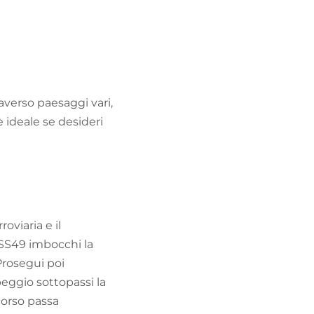
TROVA BIKEHOTEL
PACCHETTI VACANZE
averso paesaggi vari,
è ideale se desideri
roviaria e il
 SS49 imbocchi la
 Prosegui poi
eggio sottopassi la
rcorso passa