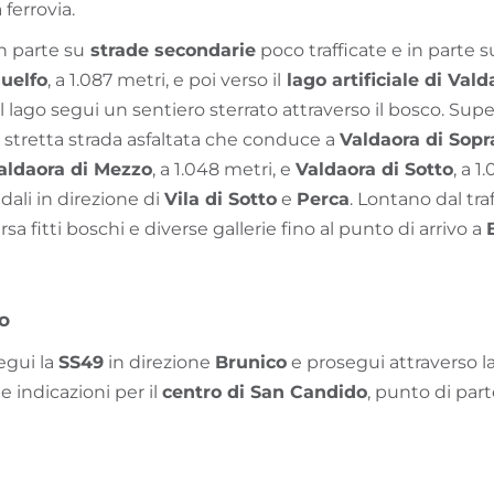
ferrovia.
in parte su
strade secondarie
poco trafficate e in parte s
uelfo
, a 1.087 metri, e poi verso il
lago artificiale di Vald
el lago segui un sentiero sterrato attraverso il bosco. Supera
 stretta strada asfaltata che conduce a
Valdaora di Sopr
aldaora di Mezzo
, a 1.048 metri, e
Valdaora di Sotto
, a 1
li in direzione di
Vila di Sotto
e
Perca
. Lontano dal tra
ersa fitti boschi e diverse gallerie fino al punto di arrivo a
vo
egui la
SS49
in direzione
Brunico
e prosegui attraverso la
le indicazioni per il
centro di San Candido
, punto di part