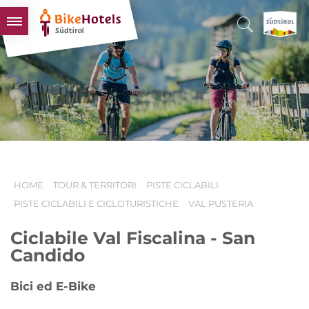
BIKEHOTELS
HOTELS & PACCHETTI
TOUR & TERRITORI
L'ALTO ADIGE & NOI
INFO UTILI
HOME
TOUR & TERRITORI
PISTE CICLABILI
PISTE CICLABILI E CICLOTURISTICHE
VAL PUSTERIA
Ciclabile Val Fiscalina - San
Candido
Bici ed E-Bike