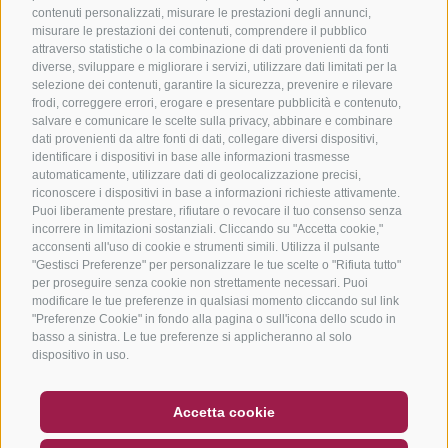
contenuti personalizzati, misurare le prestazioni degli annunci,
misurare le prestazioni dei contenuti, comprendere il pubblico
attraverso statistiche o la combinazione di dati provenienti da fonti
diverse, sviluppare e migliorare i servizi, utilizzare dati limitati per la
selezione dei contenuti, garantire la sicurezza, prevenire e rilevare
frodi, correggere errori, erogare e presentare pubblicità e contenuto,
salvare e comunicare le scelte sulla privacy, abbinare e combinare
dati provenienti da altre fonti di dati, collegare diversi dispositivi,
identificare i dispositivi in base alle informazioni trasmesse
automaticamente, utilizzare dati di geolocalizzazione precisi,
riconoscere i dispositivi in base a informazioni richieste attivamente.
Puoi liberamente prestare, rifiutare o revocare il tuo consenso senza
incorrere in limitazioni sostanziali. Cliccando su "Accetta cookie,"
acconsenti all'uso di cookie e strumenti simili. Utilizza il pulsante
"Gestisci Preferenze" per personalizzare le tue scelte o "Rifiuta tutto"
per proseguire senza cookie non strettamente necessari. Puoi
modificare le tue preferenze in qualsiasi momento cliccando sul link
"Preferenze Cookie" in fondo alla pagina o sull'icona dello scudo in
basso a sinistra. Le tue preferenze si applicheranno al solo
dispositivo in uso.
BUONO
FAQ - GARANZIA DI QUALITÀ
Accetta cookie
NEWSLETTER
SOCIAL WALL
METEO