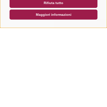
Rifiuta tutto
DE
IT
EN
Maggiori informazioni
CERCA E PRENOTA
RICHIESTA RAPIDA
Altri tour in questa regione