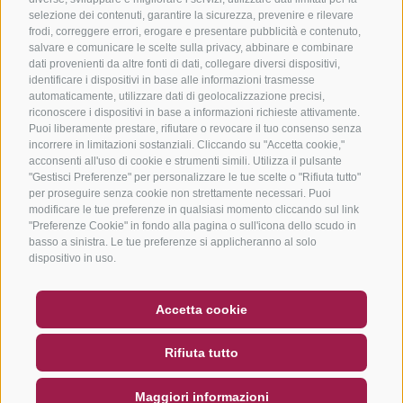
selezione dei contenuti, garantire la sicurezza, prevenire e rilevare
frodi, correggere errori, erogare e presentare pubblicità e contenuto,
salvare e comunicare le scelte sulla privacy, abbinare e combinare
dati provenienti da altre fonti di dati, collegare diversi dispositivi,
identificare i dispositivi in base alle informazioni trasmesse
automaticamente, utilizzare dati di geolocalizzazione precisi,
riconoscere i dispositivi in base a informazioni richieste attivamente.
Puoi liberamente prestare, rifiutare o revocare il tuo consenso senza
incorrere in limitazioni sostanziali. Cliccando su "Accetta cookie,"
acconsenti all'uso di cookie e strumenti simili. Utilizza il pulsante
"Gestisci Preferenze" per personalizzare le tue scelte o "Rifiuta tutto"
per proseguire senza cookie non strettamente necessari. Puoi
modificare le tue preferenze in qualsiasi momento cliccando sul link
"Preferenze Cookie" in fondo alla pagina o sull'icona dello scudo in
basso a sinistra. Le tue preferenze si applicheranno al solo
dispositivo in uso.
BUONO
FAQ - GARANZIA DI QUALITÀ
Accetta cookie
NEWSLETTER
SOCIAL WALL
METEO
Rifiuta tutto
DE
IT
EN
Maggiori informazioni