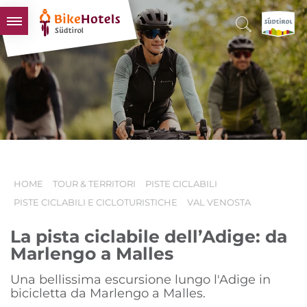
BIKEHOTELS
HOTELS & PACCHETTI
TOUR & TERRITORI
L'ALTO ADIGE & NOI
INFO UTILI
HOME
TOUR & TERRITORI
PISTE CICLABILI
PISTE CICLABILI E CICLOTURISTICHE
VAL VENOSTA
La pista ciclabile dell’Adige: da
Marlengo a Malles
Una bellissima escursione lungo l'Adige in
bicicletta da Marlengo a Malles.